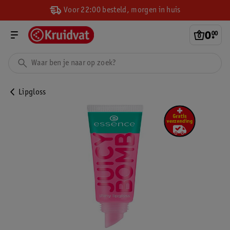
Voor 22:00 besteld, morgen in huis
0
.
00
Lipgloss