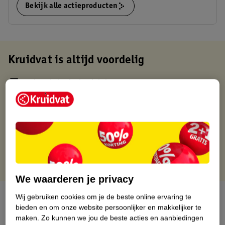
Bekijk alle actieproducten
Kruidvat is altijd voordelig
Gratis ophalen in de winkel
Op werkdagen voor 22:00 uur besteld, volgende dag in huis
Gratis thuisbezorgd vanaf 50.00
Gratis retourneren binnen 30 dagen
Gratis punten met je Kruidvat kaart
We waarderen je privacy
Over dit product
Wij gebruiken cookies om je de beste online ervaring te
bieden en om onze website persoonlijker en makkelijker te
maken.
Zo kunnen we jou de beste acties en aanbiedingen
Productinformatie