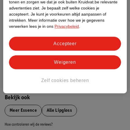
tonen en zorgen we dat je ook buiten Kruidvat.be relevante
advertenties ziet.
Je bepaalt zelf welke cookies je
Etiketinformatie
accepteert.
Je kunt je voorkeuren altijd aanpassen of
intrekken.
Meer informatie over hoe we je gegevens
verwerken lees je in ons
Privacybeleid
.
Nature Impact Score
Dit product heeft (nog) geen Nature
Accepteer
Impact Score.
Meer informatie
Weigeren
Bestel & Bezorginformatie
Zelf cookies beheren
Bekijk ook
Meer
Essence
Alle Lipgloss
Hoe controleren wij de reviews?