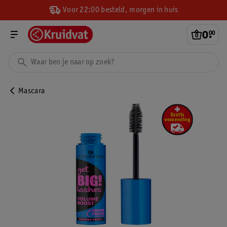
Voor 22:00 besteld, morgen in huis
0
.
00
Mascara