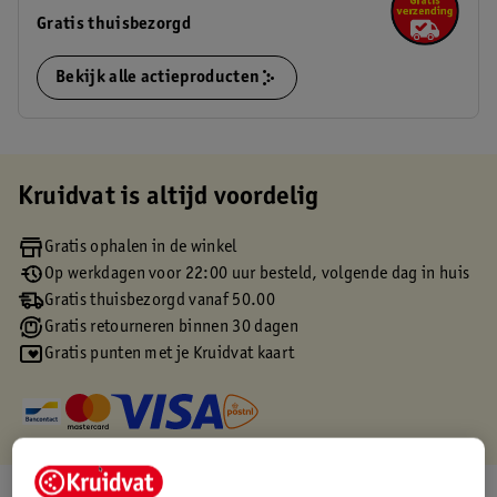
Gratis thuisbezorgd
Bekijk alle actieproducten
Kruidvat is altijd voordelig
Gratis ophalen in de winkel
Op werkdagen voor 22:00 uur besteld, volgende dag in huis
Gratis thuisbezorgd vanaf 50.00
Gratis retourneren binnen 30 dagen
Gratis punten met je Kruidvat kaart