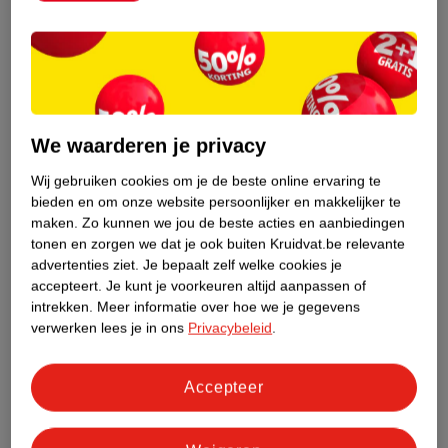
Over dit product
Productinformatie
Etiketinformatie
We waarderen je privacy
Nature Impact Score
Wij gebruiken cookies om je de beste online ervaring te
Dit product heeft (nog) geen Nature
bieden en om onze website persoonlijker en makkelijker te
Impact Score.
maken.
Zo kunnen we jou de beste acties en aanbiedingen
Meer informatie
tonen en zorgen we dat je ook buiten Kruidvat.be relevante
advertenties ziet.
Je bepaalt zelf welke cookies je
accepteert.
Je kunt je voorkeuren altijd aanpassen of
intrekken.
Meer informatie over hoe we je gegevens
Bestel & Bezorginformatie
verwerken lees je in ons
Privacybeleid
.
Accepteer
Bekijk ook
Meer
Essence
Alle Mascara