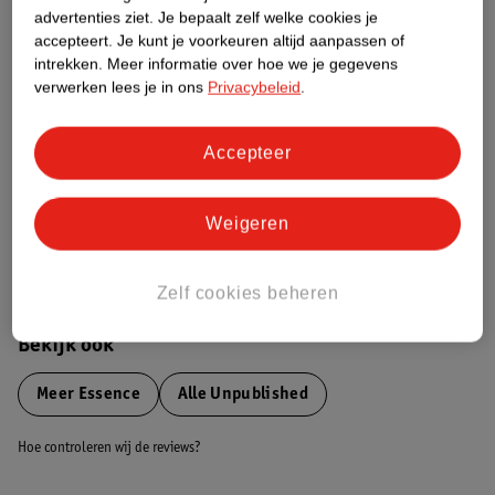
advertenties ziet.
Je bepaalt zelf welke cookies je
Etiketinformatie
accepteert.
Je kunt je voorkeuren altijd aanpassen of
intrekken.
Meer informatie over hoe we je gegevens
verwerken lees je in ons
Privacybeleid
.
Nature Impact Score
Dit product heeft (nog) geen Nature
Impact Score.
Accepteer
Meer informatie
Weigeren
Bestel & Bezorginformatie
Zelf cookies beheren
Bekijk ook
Meer
Essence
Alle Unpublished
Hoe controleren wij de reviews?