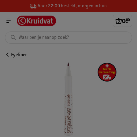
Voor 22:00 besteld, morgen in huis
0
.
00
Eyeliner