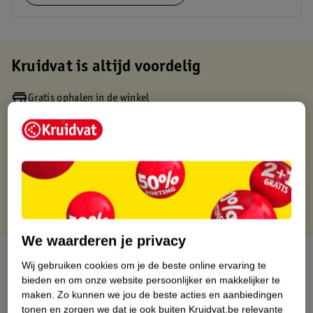
Kruidvat is altijd voordelig
Gratis ophalen in de winkel
Op werkdagen voor 22:00 uur besteld, volgende dag in huis
Gratis thuisbezorgd vanaf 50.00
Gratis retourneren binnen 30 dagen
Gratis punten met je Kruidvat kaart
We waarderen je privacy
Over dit product
Wij gebruiken cookies om je de beste online ervaring te
bieden en om onze website persoonlijker en makkelijker te
Productinformatie
maken.
Zo kunnen we jou de beste acties en aanbiedingen
tonen en zorgen we dat je ook buiten Kruidvat.be relevante