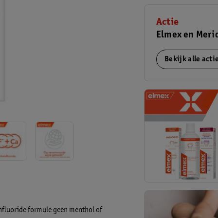
Actie
Elmex en Merid
Bekijk alle act
influoride formule geen menthol of