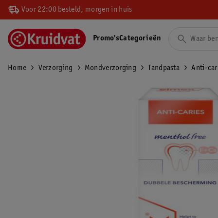
Voor 22:00 besteld, morgen in huis
Promo's
Categorieën
Home
Verzorging
Mondverzorging
Tandpasta
Anti-car