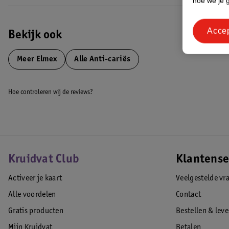
hoe we je 
Acce
Bekijk ook
Meer
Elmex
Alle Anti-cariës
Hoe controleren wij de reviews?
Kruidvat Club
Klantense
Activeer je kaart
Veelgestelde vr
Alle voordelen
Contact
Gratis producten
Bestellen & lev
Mijn Kruidvat
Betalen