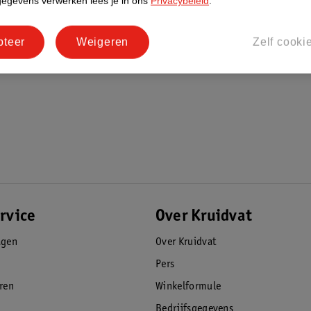
gegevens verwerken lees je in ons
Privacybeleid
.
pteer
Weigeren
Zelf cooki
rvice
Over Kruidvat
agen
Over Kruidvat
Pers
eren
Winkelformule
Bedrijfsgegevens