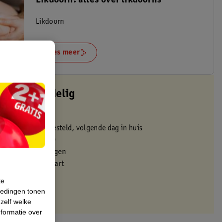
Likdoorn: alles over likdoorns
Likdoorn
Lees meer
altijd voordelig
 in de winkel
oor 22:00 uur besteld, volgende dag in huis
zorgd vanaf 50.00
eren binnen 30 dagen
met je Kruidvat kaart
te
iedingen tonen
 zelf welke
formatie over