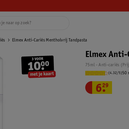
iës
Elmex Anti-Cariës Mentholvrij Tandpasta
Elmex Anti-
75ml - Anti-cariës
Pri
50 
(4.32/5)
6
.
29