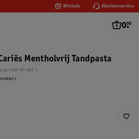
Winkels
Klantenservice
0
.
00
Cariës Mentholvrij Tandpasta
js per
liter
83.867
reviews