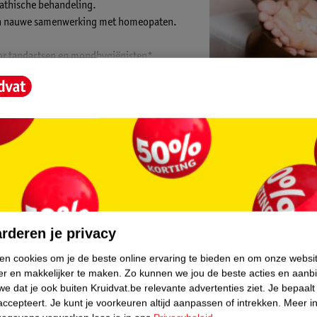
thische behandeling.
d in nauwe samenwerking met homeopaten.
oor tandartsen en mondhygiënisten*.
ndhygiënisten, Nederland.
Kruidvat is 
Gratis ophalen
Op werkdagen v
Gratis thuisbe
core.
Gratis retourn
rderen je privacy
Gratis punten 
ken cookies om je de beste online ervaring te bieden en om onze websi
er en makkelijker te maken.
Zo kunnen we jou de beste acties en aanb
e dat je ook buiten Kruidvat.be relevante advertenties ziet.
Je bepaalt
accepteert.
Je kunt je voorkeuren altijd aanpassen of intrekken.
Meer in