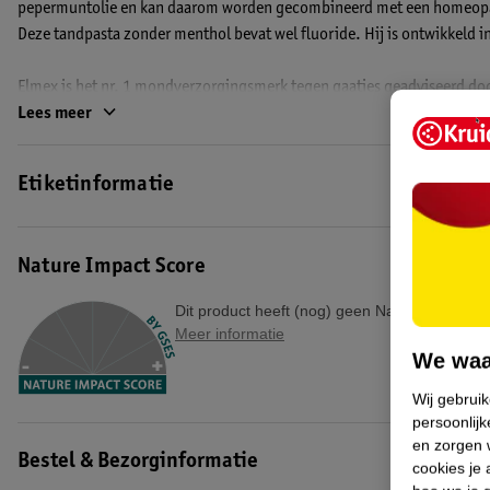
pepermuntolie en kan daarom worden gecombineerd met een homeopa
Deze tandpasta zonder menthol bevat wel fluoride. Hij is ontwikkel
Elmex is het nr. 1 mondverzorgingsmerk tegen gaatjes geadviseerd d
Lees meer
*Ipsos, BRUT november 2025 – januari 2026, 150 tandartsen + 51 mo
EAN code:8718951663381,8718951807198
Etiketinformatie
Nature Impact Score
Dit product heeft (nog) geen Nature Impact S
Meer informatie
We waa
Wij gebrui
persoonlijk
en zorgen w
Bestel & Bezorginformatie
cookies je 