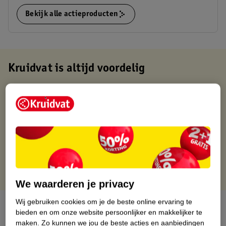
Bekijk alle actieproducten
Kruidvat is altijd voordelig
Gratis ophalen in de winkel
Op werkdagen voor 22:00 uur besteld, volgende dag in huis
Gratis thuisbezorgd vanaf 50.00
Gratis retourneren binnen 30 dagen
Gratis punten met je Kruidvat kaart
We waarderen je privacy
Wij gebruiken cookies om je de beste online ervaring te
Over dit product
bieden en om onze website persoonlijker en makkelijker te
maken.
Zo kunnen we jou de beste acties en aanbiedingen