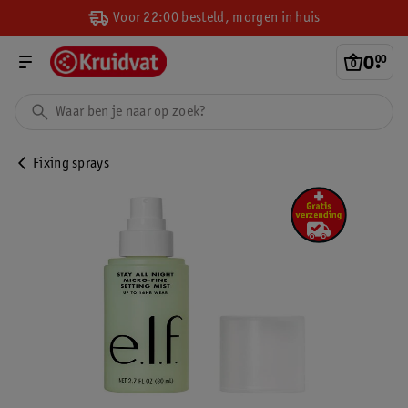
Voor 22:00 besteld, morgen in huis
0
.
00
Fixing sprays