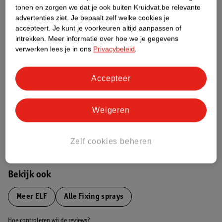
Productinformatie
tonen en zorgen we dat je ook buiten Kruidvat.be relevante
advertenties ziet.
Je bepaalt zelf welke cookies je
accepteert.
Je kunt je voorkeuren altijd aanpassen of
Etiketinformatie
intrekken.
Meer informatie over hoe we je gegevens
verwerken lees je in ons
Privacybeleid
.
Nature Impact Score
Dit product heeft (nog) geen Nature
Accepteer
Impact Score.
Meer informatie
Weigeren
Bestel & Bezorginformatie
Zelf cookies beheren
Bekijk ook
Meer
ELF
Alle Fixing sprays
Hoe controleren wij de reviews?