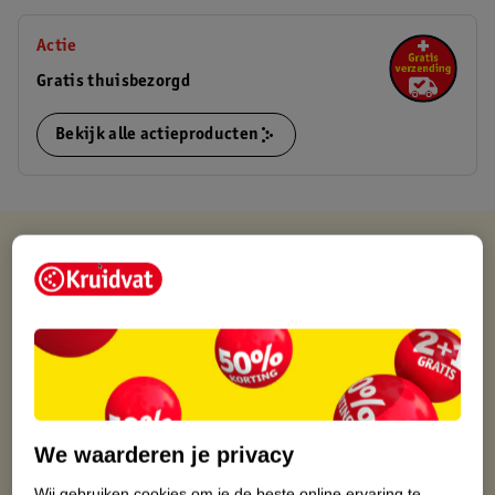
Actie
Gratis thuisbezorgd
Bekijk alle actieproducten
Kruidvat is altijd voordelig
Gratis ophalen in de winkel
Op werkdagen voor 22:00 uur besteld, volgende dag in huis
Gratis thuisbezorgd vanaf 50.00
Gratis retourneren binnen 30 dagen
Gratis punten met je Kruidvat kaart
We waarderen je privacy
Wij gebruiken cookies om je de beste online ervaring te