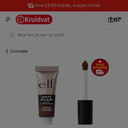
Voor 22:00 besteld, morgen in huis
0
.
00
Concealer