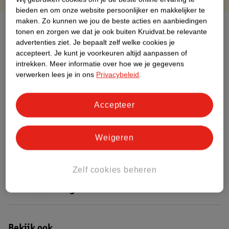
bieden en om onze website persoonlijker en makkelijker te
maken.
Zo kunnen we jou de beste acties en aanbiedingen
Over dit product
tonen en zorgen we dat je ook buiten Kruidvat.be relevante
advertenties ziet.
Je bepaalt zelf welke cookies je
Productinformatie
accepteert.
Je kunt je voorkeuren altijd aanpassen of
intrekken.
Meer informatie over hoe we je gegevens
verwerken lees je in ons
Privacybeleid
.
Etiketinformatie
Accepteer
Nature Impact Score
Dit product heeft (nog) geen Nature
Weigeren
Impact Score.
Meer informatie
Zelf cookies beheren
Bestel & Bezorginformatie