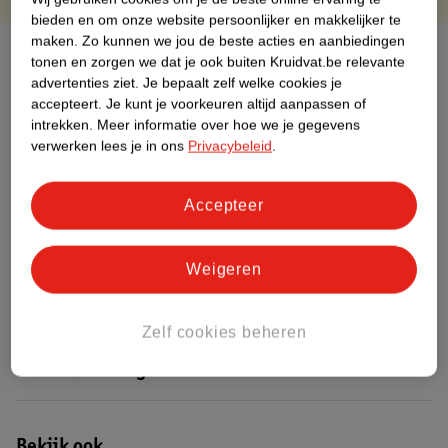
bieden en om onze website persoonlijker en makkelijker te
maken.
Zo kunnen we jou de beste acties en aanbiedingen
Over dit product
tonen en zorgen we dat je ook buiten Kruidvat.be relevante
advertenties ziet.
Je bepaalt zelf welke cookies je
Productinformatie
accepteert.
Je kunt je voorkeuren altijd aanpassen of
intrekken.
Meer informatie over hoe we je gegevens
verwerken lees je in ons
Privacybeleid
.
Etiketinformatie
Accepteer
Nature Impact Score
Dit product heeft (nog) geen Nature
Weigeren
Impact Score.
Meer informatie
Zelf cookies beheren
Bestel & Bezorginformatie