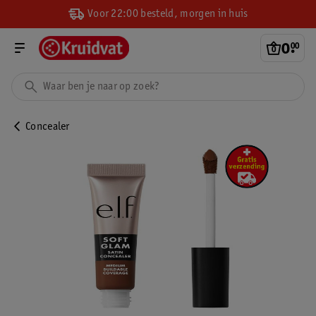
Voor 22:00 besteld, morgen in huis
0
.
00
Concealer