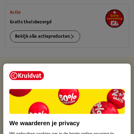
Actie
Gratis thuisbezorgd
Bekijk alle actieproducten
Kruidvat is altijd voordelig
Gratis ophalen in de winkel
Op werkdagen voor 22:00 uur besteld, volgende dag in huis
Gratis thuisbezorgd vanaf 50.00
Gratis retourneren binnen 30 dagen
Gratis punten met je Kruidvat kaart
We waarderen je privacy
Wij gebruiken cookies om je de beste online ervaring te