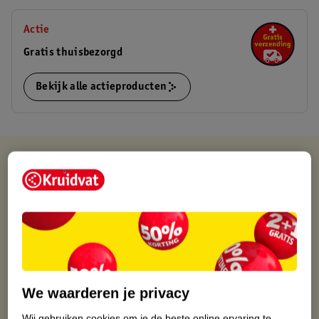
Actie
Gratis thuisbezorgd
Bekijk alle actieproducten
Kruidvat is altijd voordelig
Gratis ophalen in de winkel
Op werkdagen voor 22:00 uur besteld, volgende dag in huis
Gratis thuisbezorgd vanaf 50.00
Gratis retourneren binnen 30 dagen
Gratis punten met je Kruidvat kaart
We waarderen je privacy
Wij gebruiken cookies om je de beste online ervaring te