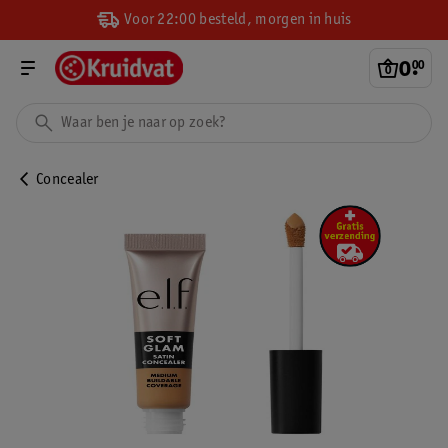
Voor 22:00 besteld, morgen in huis
0
.
00
Concealer