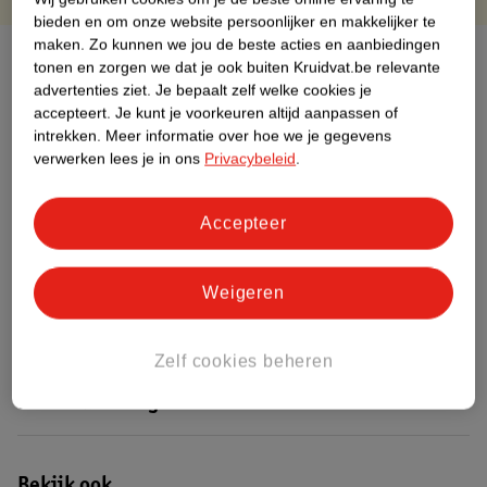
bieden en om onze website persoonlijker en makkelijker te
maken.
Zo kunnen we jou de beste acties en aanbiedingen
Over dit product
tonen en zorgen we dat je ook buiten Kruidvat.be relevante
advertenties ziet.
Je bepaalt zelf welke cookies je
Productinformatie
accepteert.
Je kunt je voorkeuren altijd aanpassen of
intrekken.
Meer informatie over hoe we je gegevens
verwerken lees je in ons
Privacybeleid
.
Etiketinformatie
Accepteer
Nature Impact Score
Dit product heeft (nog) geen Nature
Weigeren
Impact Score.
Meer informatie
Zelf cookies beheren
Bestel & Bezorginformatie