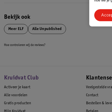
hoe we je 
Acce
Bekijk ook
Meer
ELF
Alle Unpublished
Hoe controleren wij de reviews?
Kruidvat Club
Klantense
Activeer je kaart
Veelgestelde vr
Alle voordelen
Contact
Gratis producten
Bestellen & lev
Mijn Kruidvat
Betalen