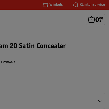
Winkels
Klantenservice
0
.
00
Glam 20 Satin Concealer
 reviews