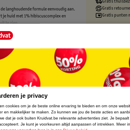
Gratis thuisbe
Gratis retourn
je de langhoudende formule eenvoudig aan.
Gratis punten 
rt je huid met 1% hibiscuscomplex en
it te zien.
core.
rderen je privacy
ken cookies om je de beste online ervaring te bieden en om onze websi
er en makkelijker te maken.
Zo kunnen we jou de beste acties en aanb
e dat je ook buiten Kruidvat.be relevante advertenties ziet.
Je bepaalt
accepteert.
Je kunt je voorkeuren altijd aanpassen of intrekken.
Meer in