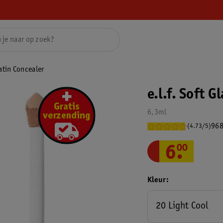
atin Concealer
e.l.f. Soft 
6,3ml
968
(4.73/5)
6
.
00
Kleur
20 Light Cool