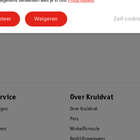
gegevens verwerken lees je in ons
Privacybeleid
.
pteer
Weigeren
Zelf cooki
rvice
Over Kruidvat
agen
Over Kruidvat
Pers
eren
Winkelformule
Bedrijfsgegevens