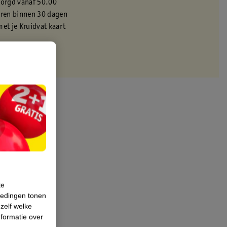
zorgd vanaf 50.00
eren binnen 30 dagen
met je Kruidvat kaart
te
iedingen tonen
 zelf welke
formatie over