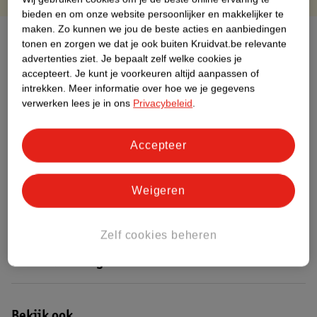
bieden en om onze website persoonlijker en makkelijker te
maken.
Zo kunnen we jou de beste acties en aanbiedingen
Over dit product
tonen en zorgen we dat je ook buiten Kruidvat.be relevante
advertenties ziet.
Je bepaalt zelf welke cookies je
Productinformatie
accepteert.
Je kunt je voorkeuren altijd aanpassen of
intrekken.
Meer informatie over hoe we je gegevens
verwerken lees je in ons
Privacybeleid
.
Etiketinformatie
Accepteer
Nature Impact Score
Dit product heeft (nog) geen Nature
Weigeren
Impact Score.
Meer informatie
Zelf cookies beheren
Bestel & Bezorginformatie