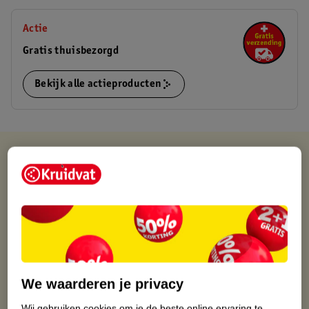
Actie
Gratis thuisbezorgd
Bekijk alle actieproducten
Kruidvat is altijd voordelig
Gratis ophalen in de winkel
Op werkdagen voor 22:00 uur besteld, volgende dag in huis
Gratis thuisbezorgd vanaf 50.00
Gratis retourneren binnen 30 dagen
Gratis punten met je Kruidvat kaart
We waarderen je privacy
Wij gebruiken cookies om je de beste online ervaring te