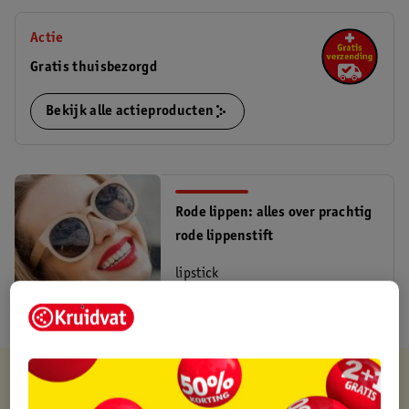
Actie
Gratis thuisbezorgd
Bekijk alle actieproducten
Rode lippen: alles over prachtig
rode lippenstift
lipstick
Lees meer
Kruidvat is altijd voordelig