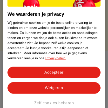
Gratis ophalen in de winkel
Op werkdagen voor 22:00 uur besteld, volgende dag in huis
We waarderen je privacy
Gratis thuisbezorgd vanaf 50.00
Gratis retourneren binnen 30 dagen
Wij gebruiken cookies om je de beste online ervaring te
Gratis punten met je Kruidvat kaart
bieden en om onze website persoonlijker en makkelijker te
maken.
Zo kunnen we jou de beste acties en aanbiedingen
tonen en zorgen we dat je ook buiten Kruidvat.be relevante
advertenties ziet.
Je bepaalt zelf welke cookies je
accepteert.
Je kunt je voorkeuren altijd aanpassen of
intrekken.
Meer informatie over hoe we je gegevens
verwerken lees je in ons
Privacybeleid
.
Over dit product
Productinformatie
Accepteer
Etiketinformatie
Weigeren
Nature Impact Score
Zelf cookies beheren
Dit product heeft (nog) geen Nature