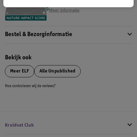
Impact Score.
Meer informatie
Bestel & Bezorginformatie
Bekijk ook
Meer
ELF
Alle Unpublished
Hoe controleren wij de reviews?
Kruidvat Club