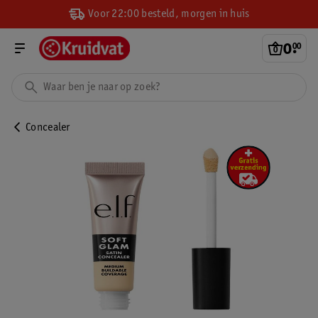
Voor 22:00 besteld, morgen in huis
0
.
00
Concealer