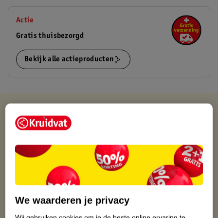
Actie
Gratis thuisbezorgd
Bekijk alle actieproducten
Kruidvat is altijd voordelig
Gratis ophalen in de winkel
Op werkdagen voor 22:00 uur besteld, volgende dag in huis
Gratis thuisbezorgd vanaf 50.00
Gratis retourneren binnen 30 dagen
Gratis punten met je Kruidvat kaart
We waarderen je privacy
Wij gebruiken cookies om je de beste online ervaring te