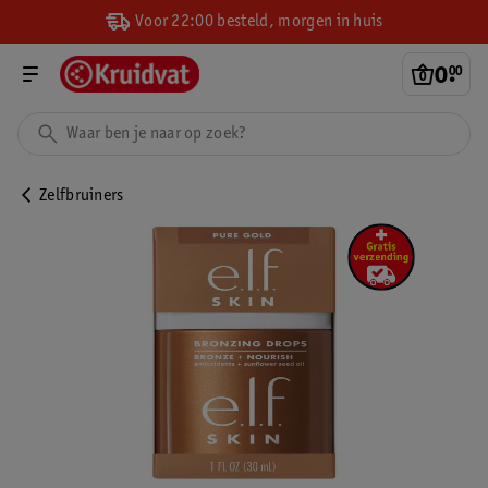
Voor 22:00 besteld, morgen in huis
0
.
00
Zelfbruiners