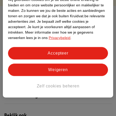
bieden en om onze website persoonlijker en makkelijker te
maken.
Zo kunnen we jou de beste acties en aanbiedingen
Over dit product
tonen en zorgen we dat je ook buiten Kruidvat.be relevante
advertenties ziet.
Je bepaalt zelf welke cookies je
Productinformatie
accepteert.
Je kunt je voorkeuren altijd aanpassen of
intrekken.
Meer informatie over hoe we je gegevens
verwerken lees je in ons
Privacybeleid
.
Etiketinformatie
Accepteer
Nature Impact Score
Dit product heeft (nog) geen Nature
Weigeren
Impact Score.
Meer informatie
Zelf cookies beheren
Bestel & Bezorginformatie