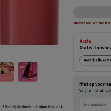
Momenteel online nie
Actie
Gratis thuisbe
Bekijk alle act
Niet op voorra
Vul je e-mailadres i
Je e-mailadres
! Dankzij de vloeibare textuur is de e.l.f.