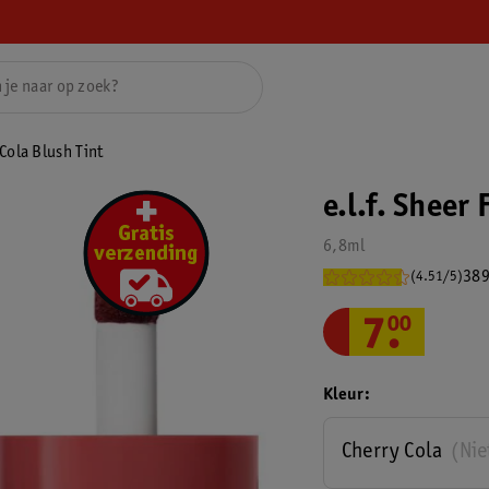
 Cola Blush Tint
e.l.f. Sheer 
6,8ml
389
(4.51/5)
7
.
00
Kleur
Cherry Cola
(Nie