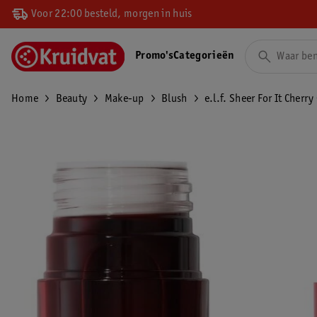
Voor 22:00 besteld, morgen in huis
Promo's
Categorieën
Home
Beauty
Make-up
Blush
e.l.f. Sheer For It Cherry