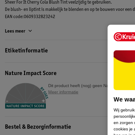
Sheer For It Cherry Cola Blush Tint veelzijdig te gebruiken.
De blush- en liptint is makkelijk te blenden en op te bouwen voor een d
EAN code:0609332823242
Lees meer
Etiketinformatie
Nature Impact Score
Dit product heeft (nog) geen Nature Impact S
Meer informatie
We waa
Wij gebrui
persoonlijk
en zorgen w
Bestel & Bezorginformatie
cookies je 