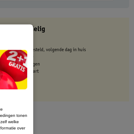
altijd voordelig
 in de winkel
oor 22:00 uur besteld, volgende dag in huis
zorgd vanaf 50.00
eren binnen 30 dagen
met je Kruidvat kaart
te
iedingen tonen
 zelf welke
formatie over