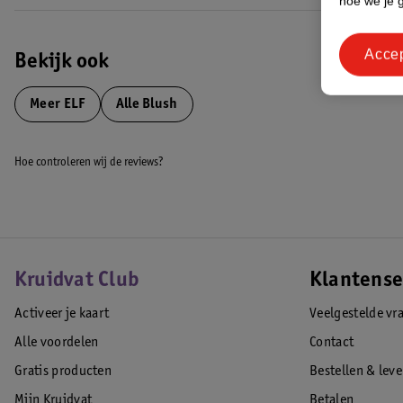
hoe we je 
Acce
Bekijk ook
Meer
ELF
Alle Blush
Hoe controleren wij de reviews?
Kruidvat Club
Klantense
Activeer je kaart
Veelgestelde vr
Alle voordelen
Contact
Gratis producten
Bestellen & lev
Mijn Kruidvat
Betalen