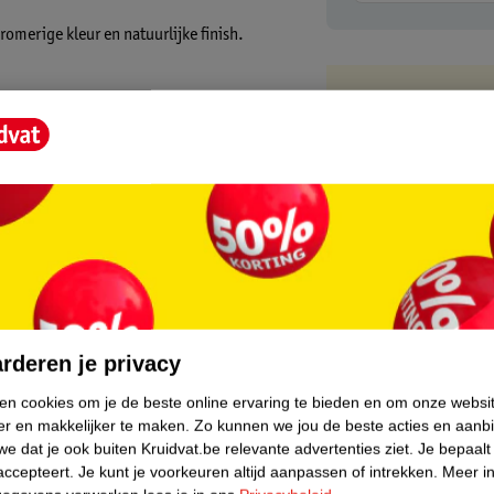
romerige kleur en natuurlijke finish.
Kruidvat is 
Gratis ophalen
Op werkdagen v
Gratis thuisbe
Gratis retourn
Gratis punten 
core.
rderen je privacy
ken cookies om je de beste online ervaring te bieden en om onze websi
er en makkelijker te maken.
Zo kunnen we jou de beste acties en aanb
e dat je ook buiten Kruidvat.be relevante advertenties ziet.
Je bepaalt
accepteert.
Je kunt je voorkeuren altijd aanpassen of intrekken.
Meer in