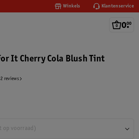
Winkels
Klantenservice
0
.
00
For It Cherry Cola Blush Tint
2 reviews
t op voorraad)