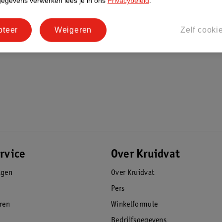
gegevens verwerken lees je in ons
Privacybeleid
.
pteer
Weigeren
Zelf cooki
rvice
Over Kruidvat
agen
Over Kruidvat
Pers
eren
Winkelformule
Bedrijfsgegevens