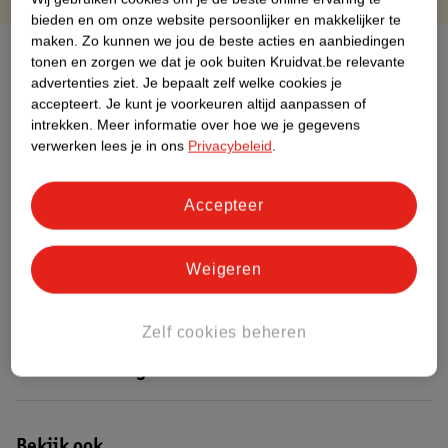
bieden en om onze website persoonlijker en makkelijker te
maken.
Zo kunnen we jou de beste acties en aanbiedingen
Over dit product
tonen en zorgen we dat je ook buiten Kruidvat.be relevante
advertenties ziet.
Je bepaalt zelf welke cookies je
Productinformatie
accepteert.
Je kunt je voorkeuren altijd aanpassen of
intrekken.
Meer informatie over hoe we je gegevens
verwerken lees je in ons
Privacybeleid
.
Etiketinformatie
Accepteer
Nature Impact Score
Dit product heeft (nog) geen Nature
Weigeren
Impact Score.
Meer informatie
Zelf cookies beheren
Bestel & Bezorginformatie