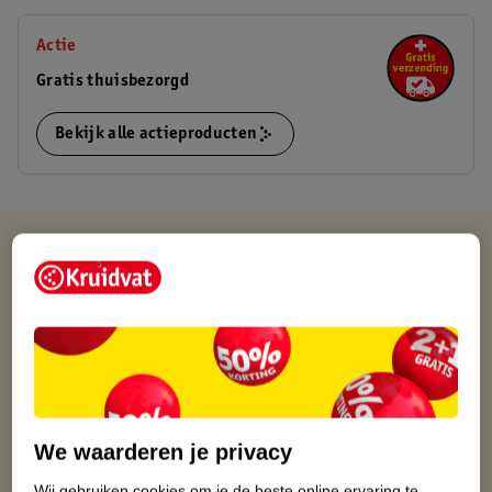
Actie
Gratis thuisbezorgd
Bekijk alle actieproducten
Kruidvat is altijd voordelig
Gratis ophalen in de winkel
Op werkdagen voor 22:00 uur besteld, volgende dag in huis
Gratis thuisbezorgd vanaf 50.00
Gratis retourneren binnen 30 dagen
Gratis punten met je Kruidvat kaart
We waarderen je privacy
Wij gebruiken cookies om je de beste online ervaring te