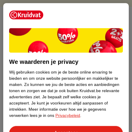
Over dit product
Productinformatie
Etiketinformatie
We waarderen je privacy
Nature Impact Score
Wij gebruiken cookies om je de beste online ervaring te
Dit product heeft (nog) geen Nature
bieden en om onze website persoonlijker en makkelijker te
Impact Score.
maken.
Zo kunnen we jou de beste acties en aanbiedingen
Meer informatie
tonen en zorgen we dat je ook buiten Kruidvat.be relevante
advertenties ziet.
Je bepaalt zelf welke cookies je
accepteert.
Je kunt je voorkeuren altijd aanpassen of
Bestel & Bezorginformatie
intrekken.
Meer informatie over hoe we je gegevens
verwerken lees je in ons
Privacybeleid
.