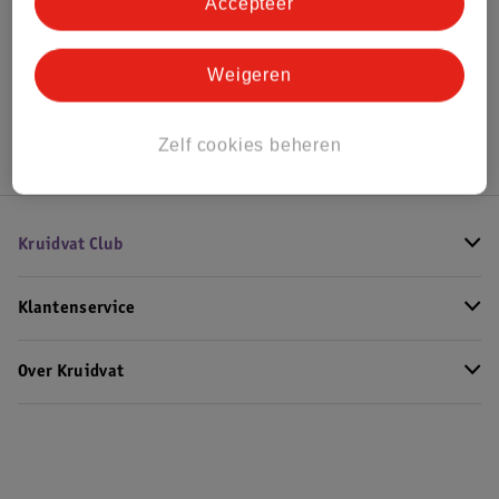
Bekijk ook
Accepteer
Meer
ELF
Alle Foundation
Weigeren
Hoe controleren wij de reviews?
Zelf cookies beheren
Kruidvat Club
Klantenservice
Over Kruidvat