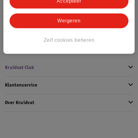
Bekijk ook
Accepteer
Meer
ELF
Alle Foundation
Weigeren
Hoe controleren wij de reviews?
Zelf cookies beheren
Kruidvat Club
Klantenservice
Over Kruidvat