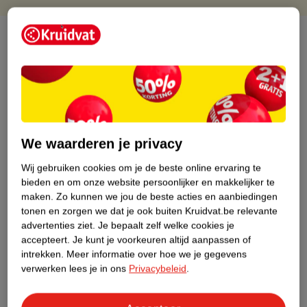
Over dit product
Productinformatie
Etiketinformatie
We waarderen je privacy
Nature Impact Score
Wij gebruiken cookies om je de beste online ervaring te
Dit product heeft (nog) geen Nature
bieden en om onze website persoonlijker en makkelijker te
Impact Score.
maken.
Zo kunnen we jou de beste acties en aanbiedingen
Meer informatie
tonen en zorgen we dat je ook buiten Kruidvat.be relevante
advertenties ziet.
Je bepaalt zelf welke cookies je
accepteert.
Je kunt je voorkeuren altijd aanpassen of
Bestel & Bezorginformatie
intrekken.
Meer informatie over hoe we je gegevens
verwerken lees je in ons
Privacybeleid
.