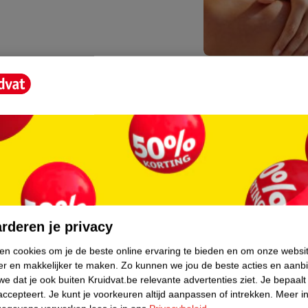
Kruidvat is 
Gratis ophalen
Op werkdagen v
Gratis thuisbe
Gratis retourn
Gratis punten 
core.
rderen je privacy
ken cookies om je de beste online ervaring te bieden en om onze websi
er en makkelijker te maken.
Zo kunnen we jou de beste acties en aanb
e dat je ook buiten Kruidvat.be relevante advertenties ziet.
Je bepaalt
accepteert.
Je kunt je voorkeuren altijd aanpassen of intrekken.
Meer in