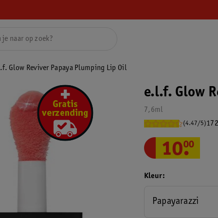
l.f. Glow Reviver Papaya Plumping Lip Oil
e.l.f. Glow 
7,6ml
172
(4.47/5)
10
.
00
Kleur
Papayarazzi