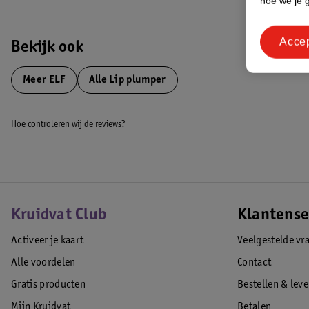
hoe we je 
Acce
Bekijk ook
Meer
ELF
Alle Lip plumper
Hoe controleren wij de reviews?
Kruidvat Club
Klantense
Activeer je kaart
Veelgestelde vr
Alle voordelen
Contact
Gratis producten
Bestellen & lev
Mijn Kruidvat
Betalen