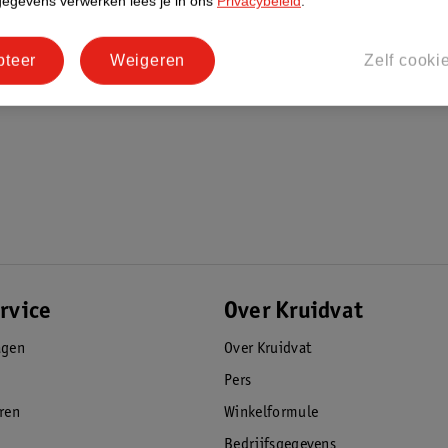
gegevens verwerken lees je in ons
Privacybeleid
.
pteer
Weigeren
Zelf cooki
rvice
Over Kruidvat
agen
Over Kruidvat
Pers
eren
Winkelformule
Bedrijfsgegevens