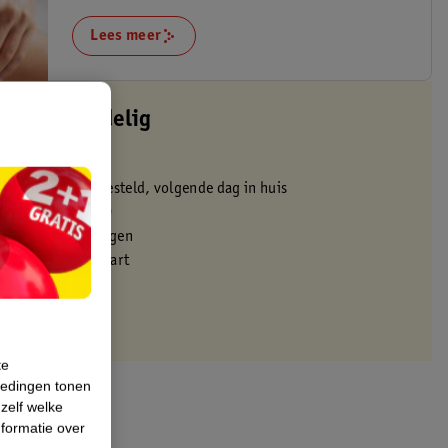
Lees meer
altijd voordelig
 in de winkel
oor 22:00 uur besteld, volgende dag in huis
zorgd vanaf 50.00
eren binnen 30 dagen
met je Kruidvat kaart
te
iedingen tonen
 zelf welke
formatie over