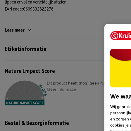
lippen er vol en verleidelijk uitzien.
EAN code:0609332822276
Lees meer
Etiketinformatie
Nature Impact Score
Dit product heeft (nog) geen Nature Impact S
Meer informatie
We waa
Wij gebrui
persoonlijk
en zorgen w
Bestel & Bezorginformatie
cookies je 