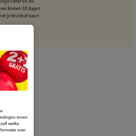
zorgd vanaf 50.00
eren binnen 30 dagen
met je Kruidvat kaart
te
iedingen tonen
 zelf welke
formatie over