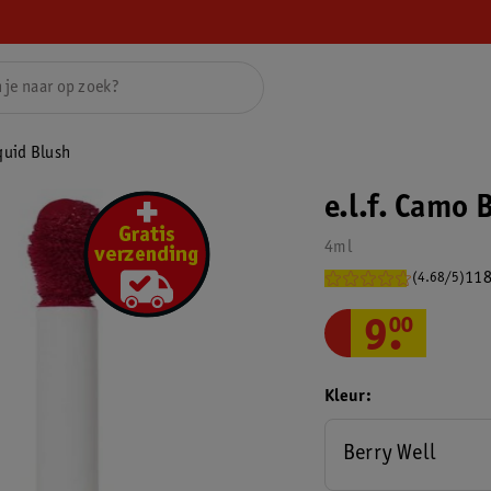
iquid Blush
e.l.f. Camo 
4ml
118
(4.68/5)
9
.
00
Kleur
Berry Well