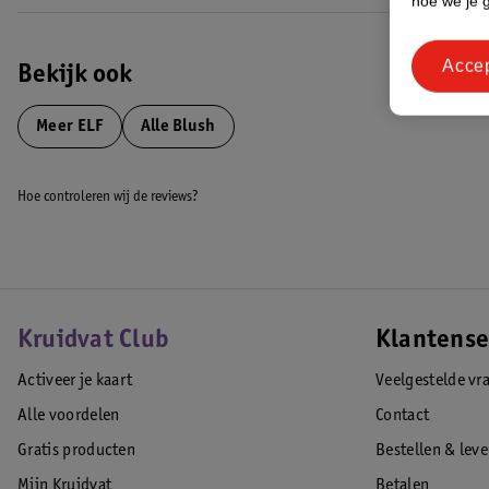
hoe we je 
Acce
Bekijk ook
Meer
ELF
Alle Blush
Hoe controleren wij de reviews?
Kruidvat Club
Klantense
Activeer je kaart
Veelgestelde vr
Alle voordelen
Contact
Gratis producten
Bestellen & lev
Mijn Kruidvat
Betalen