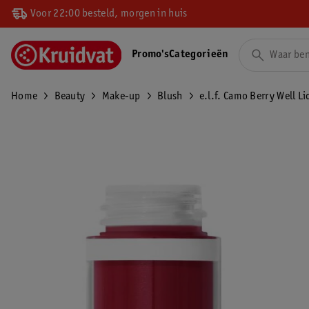
Voor 22:00 besteld, morgen in huis
Promo's
Categorieën
Home
Beauty
Make-up
Blush
e.l.f. Camo Berry Well L