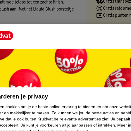
Gratis thuisbe
dt moeiteloos tot een zachte finish.
Gratis retourn
blush aan. Met het Liquid Blush borsteltje
Gratis punten 
 huid.
r
core.
rderen je privacy
ken cookies om je de beste online ervaring te bieden en om onze websi
er en makkelijker te maken.
Zo kunnen we jou de beste acties en aanb
e dat je ook buiten Kruidvat.be relevante advertenties ziet.
Je bepaalt
accepteert.
Je kunt je voorkeuren altijd aanpassen of intrekken.
Meer in