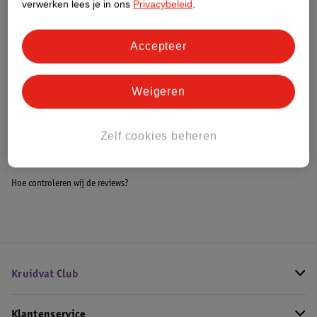
verwerken lees je in ons
Privacybeleid
.
Meer informatie
Accepteer
Bestel & Bezorginformatie
Weigeren
Bekijk ook
Zelf cookies beheren
Meer
Eco Tools
Alle Bad- en doucheaccessoires
Hoe controleren wij de reviews?
Kruidvat Club
Klantenservice