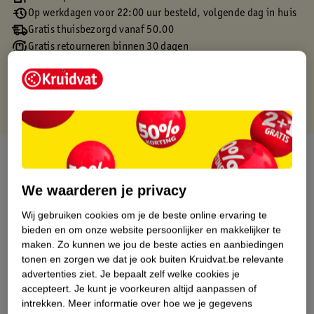
Op werkdagen voor 22:00 uur besteld, volgende dag in huis
Gratis thuisbezorgd vanaf 50.00
Gratis retourneren binnen 30 dagen
Gratis punten met je Kruidvat kaart
Over dit product
Productinformatie
We waarderen je privacy
Wij gebruiken cookies om je de beste online ervaring te
Etiketinformatie
bieden en om onze website persoonlijker en makkelijker te
maken.
Zo kunnen we jou de beste acties en aanbiedingen
tonen en zorgen we dat je ook buiten Kruidvat.be relevante
Nature Impact Score
advertenties ziet.
Je bepaalt zelf welke cookies je
accepteert.
Je kunt je voorkeuren altijd aanpassen of
Dit product heeft (nog) geen Nature
intrekken.
Meer informatie over hoe we je gegevens
Impact Score.