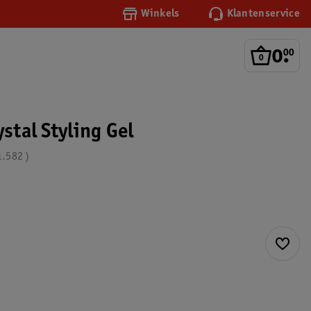
Winkels
Klantenservice
0
.
00
ystal Styling Gel
1.582