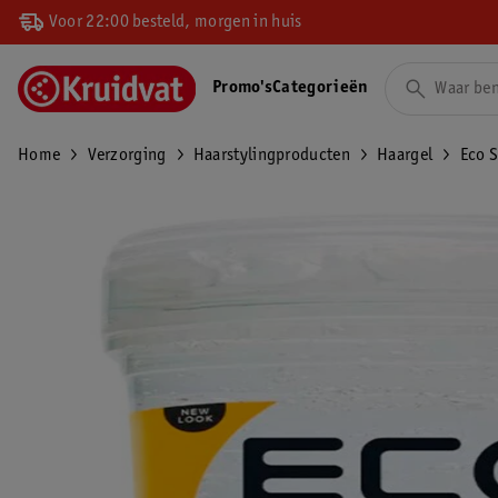
Voor 22:00 besteld, morgen in huis
Promo's
Categorieën
Home
Verzorging
Haarstylingproducten
Haargel
Eco S