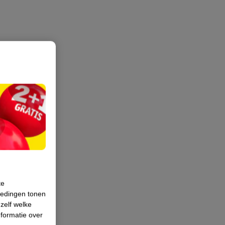
te
iedingen tonen
 zelf welke
formatie over