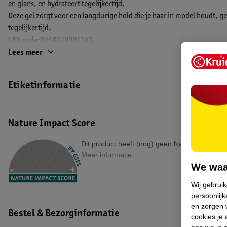
en glans, en hydrateert tegelijkertijd.
Deze gel zorgt voor een langdurige hold die je haar in model houdt, g
tegelijkertijd.
EAN code:0748378001143
Lees meer
Etiketinformatie
Nature Impact Score
Dit product heeft (nog) geen Nature Impact S
Meer informatie
We waa
Wij gebrui
persoonlijk
en zorgen w
Bestel & Bezorginformatie
cookies je 