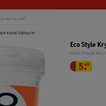
tyle Krystal Styling Gel
Eco Style Kr
474ml
Prijs per
liter
1
5
.
49