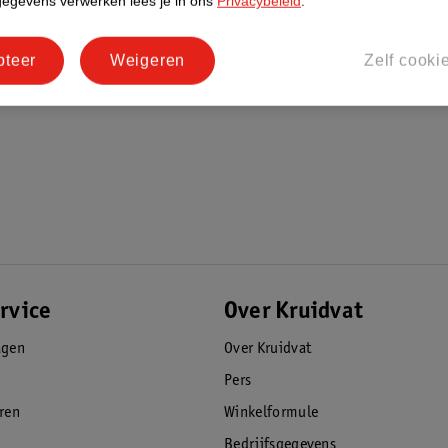
gegevens verwerken lees je in ons
Privacybeleid
.
pteer
Weigeren
Zelf cooki
rvice
Over Kruidvat
agen
Over Kruidvat
Pers
eren
Winkelformule
Bedrijfsgegevens