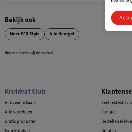
hoe we je 
Acce
Bekijk ook
Meer
ECO Style
Alle Haargel
Hoe controleren wij de reviews?
Kruidvat Club
Klantense
Activeer je kaart
Veelgestelde vr
Alle voordelen
Contact
Gratis producten
Bestellen & lev
Mijn Kruidvat
Betalen