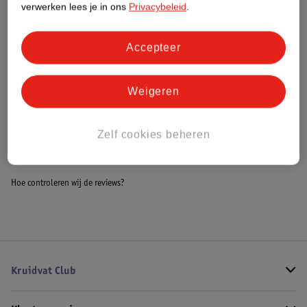
verwerken lees je in ons
Privacybeleid
.
Meer informatie
Accepteer
Bestel & Bezorginformatie
Weigeren
Bekijk ook
Zelf cookies beheren
Meer
Dylon
Alle Textielverf
Hoe controleren wij de reviews?
Kruidvat Club