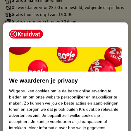
Gratis ophalen in de winkel
Op werkdagen voor 22:00 uur besteld, volgende dag in huis
Gratis thuisbezorgd vanaf 50.00
Gratis retourneren binnen 30 dagen
Gratis punten met je Kruidvat kaart
Over dit product
We waarderen je privacy
Productinformatie
Wij gebruiken cookies om je de beste online ervaring te
bieden en om onze website persoonlijker en makkelijker te
Etiketinformatie
maken.
Zo kunnen we jou de beste acties en aanbiedingen
tonen en zorgen we dat je ook buiten Kruidvat.be relevante
Nature Impact Score
advertenties ziet.
Je bepaalt zelf welke cookies je
accepteert.
Je kunt je voorkeuren altijd aanpassen of
Dit product heeft (nog) geen Nature
intrekken.
Meer informatie over hoe we je gegevens
Impact Score.