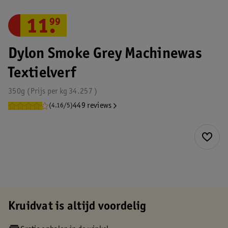
11
.
99
Dylon Smoke Grey Machinewas
Textielverf
350g
Prijs per
kg
34.257
449 reviews
(4.16/5)
Kruidvat is altijd voordelig