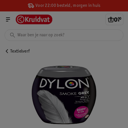
Voor 22:00 besteld, morgen in huis
0
.
00
Textielverf