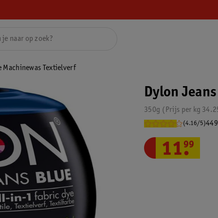
e Machinewas Textielverf
Dylon Jeans
350g
Prijs per
kg
34.2
449
(4.16/5)
11
.
99