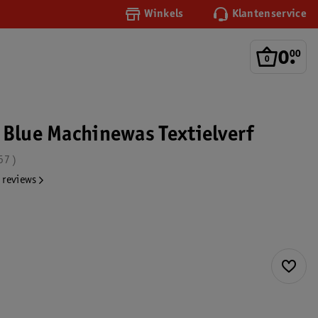
Winkels
Klantenservice
0
.
00
 Blue Machinewas Textielverf
57
 reviews