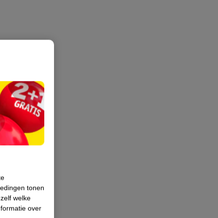
te
iedingen tonen
 zelf welke
formatie over