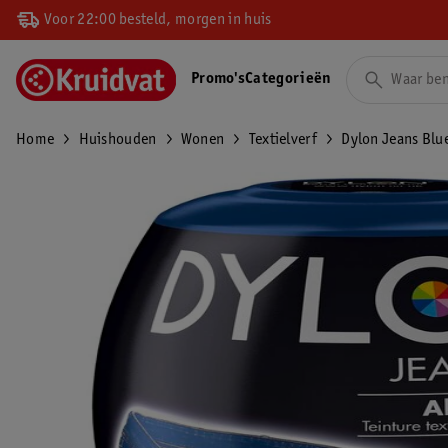
Voor 22:00 besteld, morgen in huis
Promo's
Categorieën
Home
Huishouden
Wonen
Textielverf
Dylon Jeans Blu