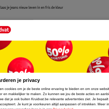
aas je jeans nieuw leven in en fris de kleur
asmachine. De alles-in-één-formule verandert
ewasverf biedt perfecte, langdurige en
ieur gemakkelijk weer een nieuw leven
anderen of op te frissen, voor perfecte,
core.
g stof in een lichtere kleur
rderen je privacy
toevoegen is niet nodig, de pods zijn
ken cookies om je de beste online ervaring te bieden en om onze websi
er en makkelijker te maken.
Zo kunnen we jou de beste acties en aanb
e dat je ook buiten Kruidvat.be relevante advertenties ziet.
Je bepaalt
accepteert.
Je kunt je voorkeuren altijd aanpassen of intrekken.
Meer in
de huls van de verpakking, haal het deksel