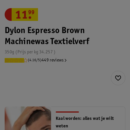
11
.
99
Dylon Espresso Brown
Machinewas Textielverf
350g
Prijs per
kg
34.257
449 reviews
(4.16/5)
Kaal worden: alles wat je wilt
weten