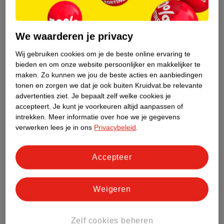
Productinformatie
We waarderen je privacy
Etiketinformatie
Wij gebruiken cookies om je de beste online ervaring te
bieden en om onze website persoonlijker en makkelijker te
Nature Impact Score
maken.
Zo kunnen we jou de beste acties en aanbiedingen
Dit product heeft (nog) geen Nature
tonen en zorgen we dat je ook buiten Kruidvat.be relevante
Impact Score.
advertenties ziet.
Je bepaalt zelf welke cookies je
Meer informatie
accepteert.
Je kunt je voorkeuren altijd aanpassen of
intrekken.
Meer informatie over hoe we je gegevens
verwerken lees je in ons
Privacybeleid
.
Bestel & Bezorginformatie
Accepteer
Bekijk ook
Weigeren
Meer
Dylon
Alle Textielverf
Zelf cookies beheren