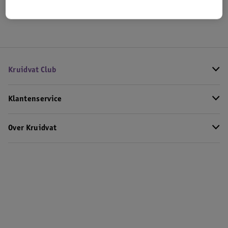
Hoe controleren wij de reviews?
Kruidvat Club
Klantenservice
Over Kruidvat