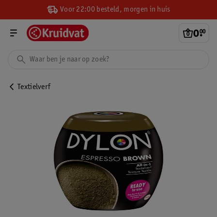
Voor 22:00 besteld, morgen in huis
0
.
00
Textielverf