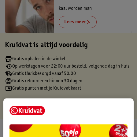
kaal worden man
Lees meer
Kruidvat is altijd voordelig
Gratis ophalen in de winkel
Op werkdagen voor 22:00 uur besteld, volgende dag in huis
Gratis thuisbezorgd vanaf 50.00
Gratis retourneren binnen 30 dagen
Gratis punten met je Kruidvat kaart
Over dit product