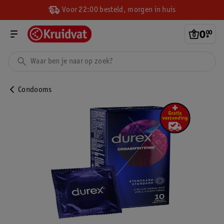
Voor 22:00 besteld, morgen in huis
0
.
00
Condooms