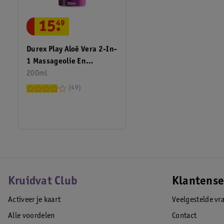
15
.
49
Durex Play Aloë Vera 2-In-
1 Massageolie En
Glijmiddel
200ml
49
Kruidvat Club
Klantense
Activeer je kaart
Veelgestelde vr
Alle voordelen
Contact