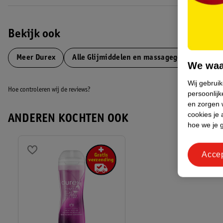
EAN code:3059948002147
Bekijk ook
Meer
Durex
Alle Glijmiddelen en massagegels
We waa
Wij gebrui
Hoe controleren wij de reviews?
persoonlijk
en zorgen w
cookies je 
ANDEREN KOCHTEN OOK
hoe we je 
Acce