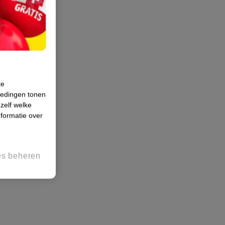
te
iedingen tonen
 zelf welke
formatie over
es beheren