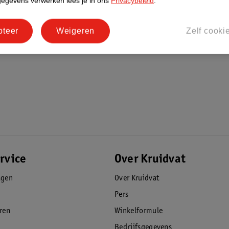
gegevens verwerken lees je in ons
Privacybeleid
.
pteer
Weigeren
Zelf cooki
rvice
Over Kruidvat
agen
Over Kruidvat
Pers
eren
Winkelformule
Bedrijfsgegevens