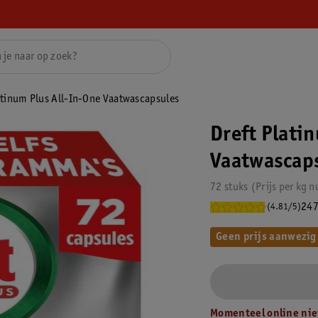
atinum Plus All-In-One Vaatwascapsules
Dreft Plati
Vaatwascap
72 stuks
Prijs per
kg
n
247
(4.81/5)
Geen prijs aanwezig
Momenteel online nie