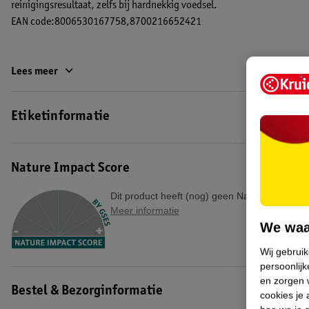
reinigingsresultaat, zelfs bij hardnekkig voedsel.
EAN code:8006530167758,8700216652421
Lees meer
Etiketinformatie
Nature Impact Score
Dit product heeft (nog) geen Nature Impact S
Meer informatie
We waa
Wij gebrui
persoonlijk
en zorgen w
Bestel & Bezorginformatie
cookies je 