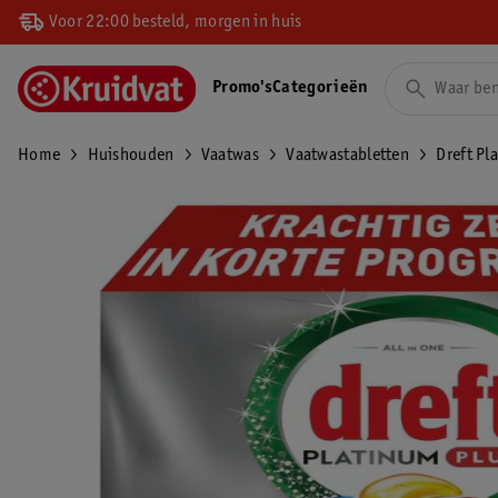
Voor 22:00 besteld, morgen in huis
Promo's
Categorieën
Home
Huishouden
Vaatwas
Vaatwastabletten
Dreft Pl