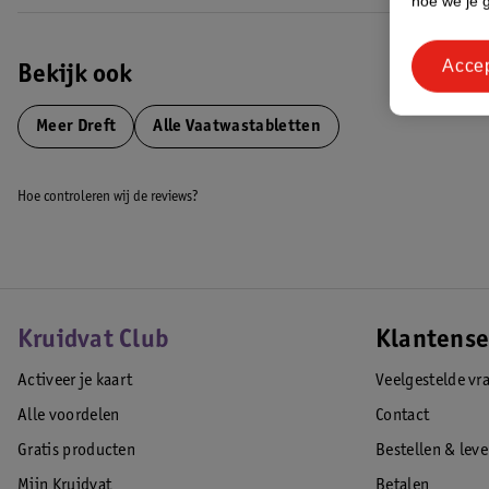
hoe we je 
Acce
Bekijk ook
Meer
Dreft
Alle Vaatwastabletten
Hoe controleren wij de reviews?
Kruidvat Club
Klantense
Activeer je kaart
Veelgestelde vr
Alle voordelen
Contact
Gratis producten
Bestellen & lev
Mijn Kruidvat
Betalen