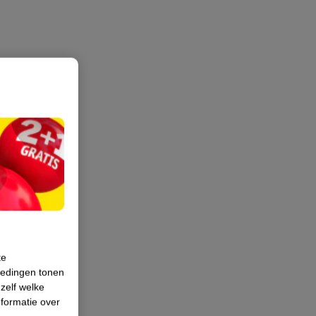
te
iedingen tonen
 zelf welke
formatie over