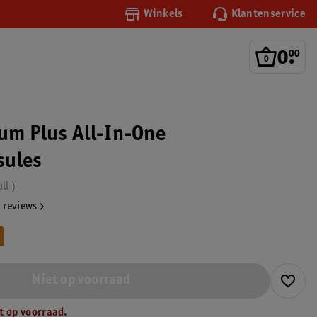
Winkels
Klantenservice
0
.
00
num Plus All-In-One
sules
ull
 reviews
Niet op voorraad
t op voorraad.