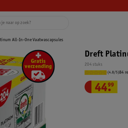
atinum All-In-One Vaatwascapsules
Dreft Plati
204 stuks
84 r
(4.8/5)
44
.
99