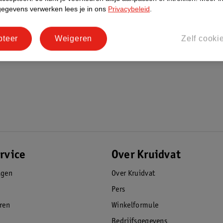
en. Sluit de zak na elk gebruik goed af.
gegevens verwerken lees je in ons
Privacybeleid
.
pteer
Weigeren
Zelf cooki
rvice
Over Kruidvat
agen
Over Kruidvat
Pers
eren
Winkelformule
Bedrijfsgegevens