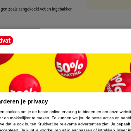
gingen zoals aangekoekt vet en ingebakken
middellijk te werken voor krachtige
 uitzonderlijke reiniging met gebruiksgemak.
e reinigingsactie
risse vaatwasser
r schitterend schone vaat
core.
 je afwasroutine eenvoudig en effectief
rderen je privacy
ken cookies om je de beste online ervaring te bieden en om onze websi
ieden ingebouwde zout- en spoelglansactie.
er en makkelijker te maken.
Zo kunnen we jou de beste acties en aanb
e dat je ook buiten Kruidvat.be relevante advertenties ziet.
Je bepaalt
accepteert.
Je kunt je voorkeuren altijd aanpassen of intrekken.
Meer in