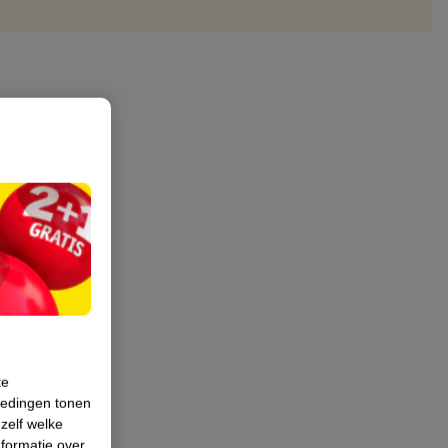
te
iedingen tonen
 zelf welke
formatie over