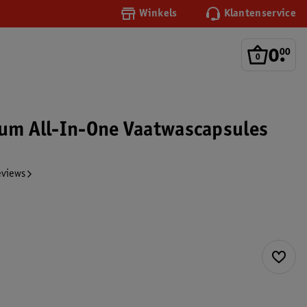
Winkels
Klantenservice
0
.
00
num All-In-One Vaatwascapsules
eviews