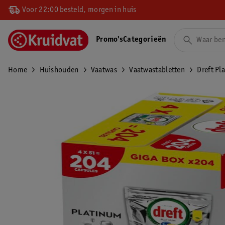
Voor 22:00 besteld, morgen in huis
Promo's
Categorieën
Home
Huishouden
Vaatwas
Vaatwastabletten
Dreft Pl