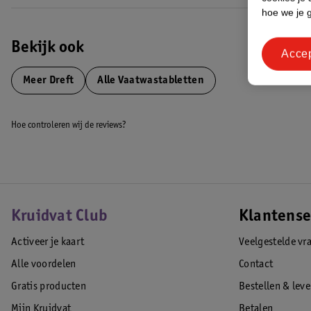
Alleen met droge handen hanteren. De capsule niet openen of doorprikk
hoe we je 
EAN code:8006530167376
Bekijk ook
Acce
Meer
Dreft
Alle Vaatwastabletten
Hoe controleren wij de reviews?
Kruidvat Club
Klantense
Activeer je kaart
Veelgestelde vr
Alle voordelen
Contact
Gratis producten
Bestellen & lev
Mijn Kruidvat
Betalen