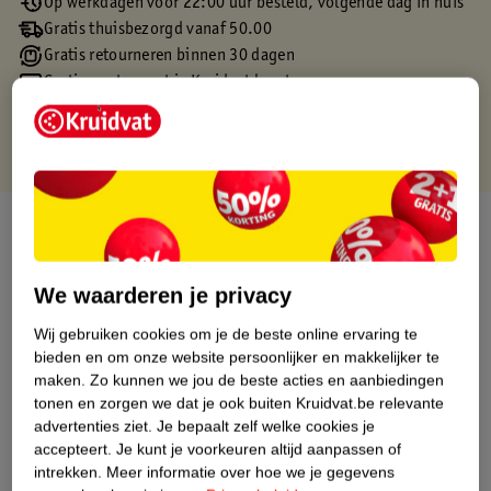
Op werkdagen voor 22:00 uur besteld, volgende dag in huis
Gratis thuisbezorgd vanaf 50.00
Gratis retourneren binnen 30 dagen
Gratis punten met je Kruidvat kaart
Over dit product
Productinformatie
We waarderen je privacy
Wij gebruiken cookies om je de beste online ervaring te
Etiketinformatie
bieden en om onze website persoonlijker en makkelijker te
maken.
Zo kunnen we jou de beste acties en aanbiedingen
tonen en zorgen we dat je ook buiten Kruidvat.be relevante
Nature Impact Score
advertenties ziet.
Je bepaalt zelf welke cookies je
Dit product heeft (nog) geen Nature
accepteert.
Je kunt je voorkeuren altijd aanpassen of
Impact Score.
intrekken.
Meer informatie over hoe we je gegevens
Meer informatie