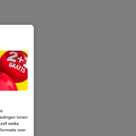
te
iedingen tonen
 zelf welke
formatie over