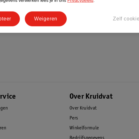
gegevens verwerken lees je in ons
Privacybeleid
.
pteer
Weigeren
Zelf cooki
rvice
Over Kruidvat
agen
Over Kruidvat
Pers
eren
Winkelformule
Bedrijfsgegevens