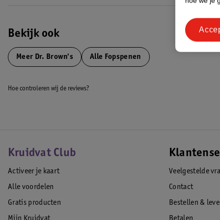
hoe we je 
Acce
Bekijk ook
Meer
Dr. Brown's
Alle Fopspenen
Hoe controleren wij de reviews?
Kruidvat Club
Klantense
Activeer je kaart
Veelgestelde vr
Alle voordelen
Contact
Gratis producten
Bestellen & lev
Mijn Kruidvat
Betalen