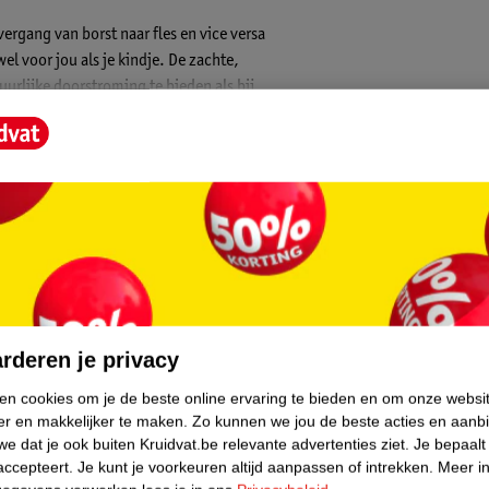
rgang van borst naar fles en vice versa
l voor jou als je kindje. De zachte,
urlijke doorstroming te bieden als bij
 Door de zeer zachte textuur en speciale
weken, of eerder als ze tekenen van slijtage
core.
rderen je privacy
ken cookies om je de beste online ervaring te bieden en om onze websi
er en makkelijker te maken.
Zo kunnen we jou de beste acties en aanb
e dat je ook buiten Kruidvat.be relevante advertenties ziet.
Je bepaalt
accepteert.
Je kunt je voorkeuren altijd aanpassen of intrekken.
Meer in