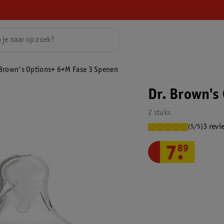
 Brown's Options+ 6+M Fase 3 Spenen
Dr. Brown's
2 stuks
3 revi
(5/5)
7
.
89