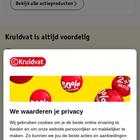
Bekijk alle actieproducten
Kruidvat is altijd voordelig
Gratis ophalen in de winkel
Op werkdagen voor 22:00 uur besteld, volgende dag in huis
Gratis thuisbezorgd vanaf 50.00
Gratis retourneren binnen 30 dagen
Gratis punten met je Kruidvat kaart
We waarderen je privacy
Over dit product
Wij gebruiken cookies om je de beste online ervaring te
bieden en om onze website persoonlijker en makkelijker te
maken.
Zo kunnen we jou de beste acties en aanbiedingen
Productinformatie