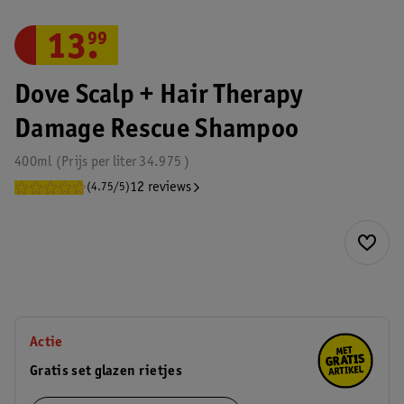
13
.
99
Dove Scalp + Hair Therapy
Damage Rescue Shampoo
400ml
Prijs per
liter
34.975
12 reviews
(4.75/5)
Actie
Gratis set glazen rietjes