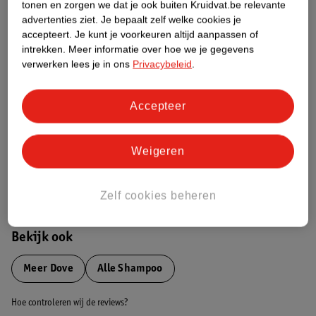
tonen en zorgen we dat je ook buiten Kruidvat.be relevante
advertenties ziet.
Je bepaalt zelf welke cookies je
Etiketinformatie
accepteert.
Je kunt je voorkeuren altijd aanpassen of
intrekken.
Meer informatie over hoe we je gegevens
verwerken lees je in ons
Privacybeleid
.
Nature Impact Score
Dit product heeft (nog) geen Nature
Accepteer
Impact Score.
Meer informatie
Weigeren
Bestel & Bezorginformatie
Zelf cookies beheren
Bekijk ook
Meer
Dove
Alle Shampoo
Hoe controleren wij de reviews?