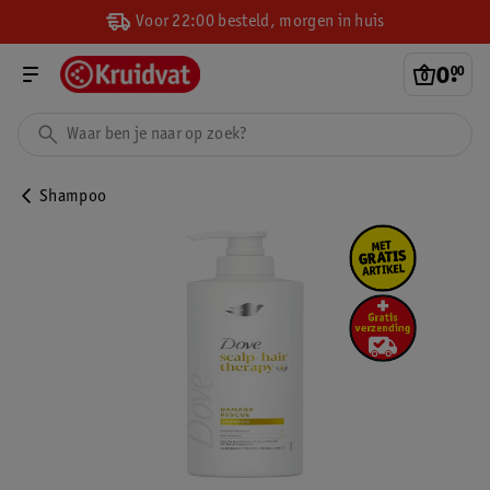
Voor 22:00 besteld, morgen in huis
0
.
00
Shampoo