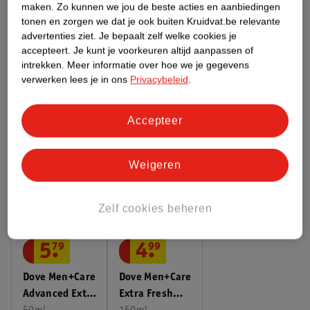
maken.
Zo kunnen we jou de beste acties en aanbiedingen
tonen en zorgen we dat je ook buiten Kruidvat.be relevante
Bekijk ook
advertenties ziet.
Je bepaalt zelf welke cookies je
accepteert.
Je kunt je voorkeuren altijd aanpassen of
Meer
Dove Men
Alle Douchegel
intrekken.
Meer informatie over hoe we je gegevens
verwerken lees je in ons
Privacybeleid
.
Hoe controleren wij de reviews?
Accepteer
ANDEREN KOCHTEN OOK
Weigeren
Zelf cookies beheren
5
.
79
4
.
99
Dove Men+Care
Dove Men+Care
Advanced Extra
Extra Fresh