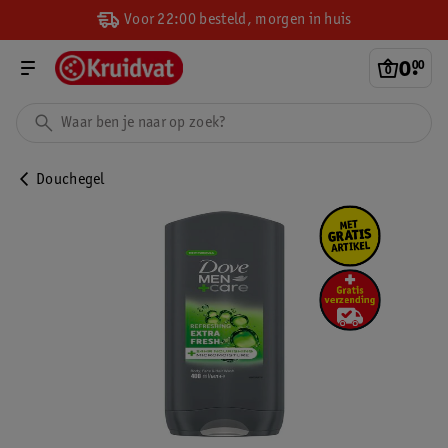
Voor 22:00 besteld, morgen in huis
0
.
00
Douchegel