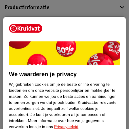
Productinformatie
Etiketinformatie
Nature Impact Score
Dit product heeft (nog) geen Nature
Impact Score.
Meer informatie
We waarderen je privacy
Wij gebruiken cookies om je de beste online ervaring te
Bestel & Bezorginformatie
bieden en om onze website persoonlijker en makkelijker te
maken.
Zo kunnen we jou de beste acties en aanbiedingen
tonen en zorgen we dat je ook buiten Kruidvat.be relevante
Bekijk ook
advertenties ziet.
Je bepaalt zelf welke cookies je
accepteert.
Je kunt je voorkeuren altijd aanpassen of
intrekken.
Meer informatie over hoe we je gegevens
Meer
Dove Men
Alle Deospray
verwerken lees je in ons
Privacybeleid
.