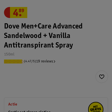
4
.
89
Dove Men+Care Advanced
Sandelwood + Vanilla
Antitranspirant Spray
150ml
19 reviews
(4.47/5)
Actie