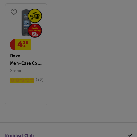
4
.
29
Dove
Men+Care Cool
Fresh
250ml
Douchegel
29
Kruidvat Club