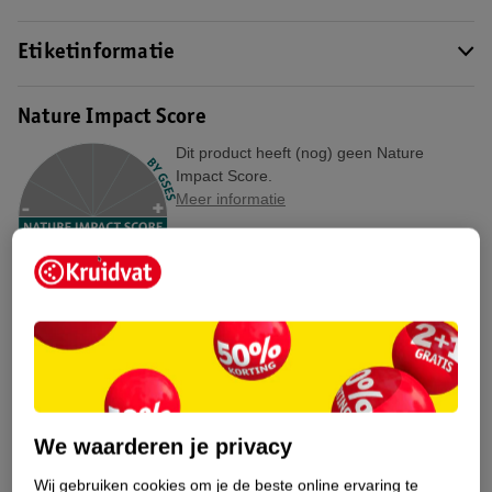
Etiketinformatie
Nature Impact Score
Dit product heeft (nog) geen Nature
Impact Score.
Meer informatie
Bestel & Bezorginformatie
Bekijk ook
Meer
Dove Men
Alle Deospray
We waarderen je privacy
Hoe controleren wij de reviews?
Wij gebruiken cookies om je de beste online ervaring te