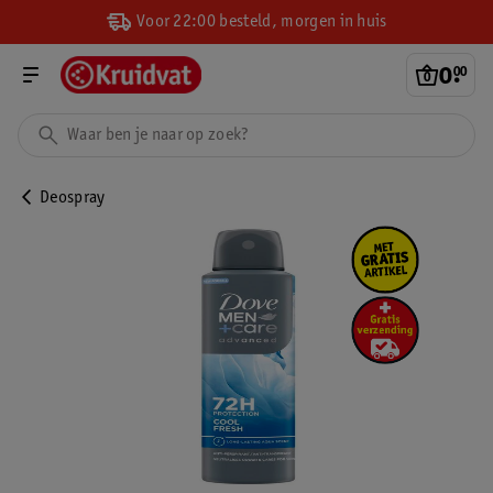
Voor 22:00 besteld, morgen in huis
0
.
00
Deospray