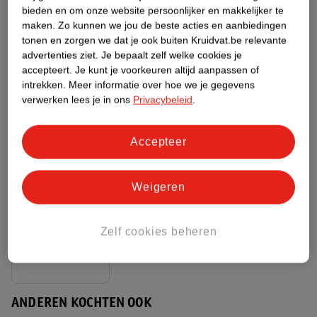
bieden en om onze website persoonlijker en makkelijker te
maken.
Zo kunnen we jou de beste acties en aanbiedingen
ANDEREN KOCHTEN OOK
tonen en zorgen we dat je ook buiten Kruidvat.be relevante
advertenties ziet.
Je bepaalt zelf welke cookies je
accepteert.
Je kunt je voorkeuren altijd aanpassen of
intrekken.
Meer informatie over hoe we je gegevens
verwerken lees je in ons
Privacybeleid
.
5
.
79
Accepteer
Dove Men+Care
Weigeren
Advanced Clean
Comfort
50ml
Antitranspirant
67
Zelf cookies beheren
Deodorant
Roller
ANDEREN KOCHTEN OOK