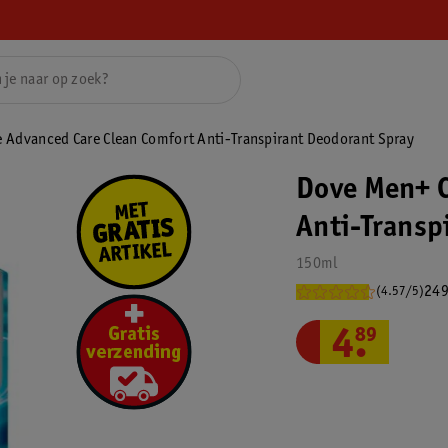
 Advanced Care Clean Comfort Anti-Transpirant Deodorant Spray
Dove Men+ C
Anti-Transp
150ml
249
(4.57/5)
4
.
89