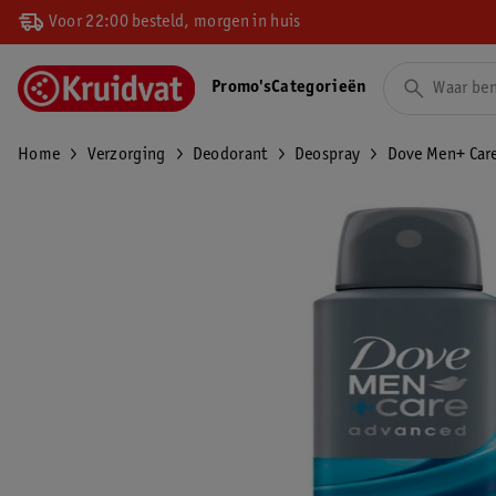
Voor 22:00 besteld, morgen in huis
Promo's
Categorieën
Home
Verzorging
Deodorant
Deospray
Dove Men+ Care