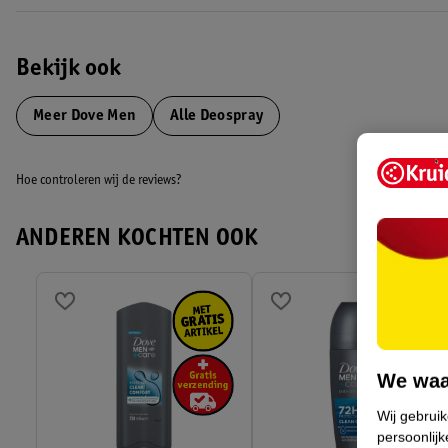
• Een zachte linnen geur voor langdurig fris ruikende oksels
• Een alcoholvrije anti-transpirant spray voor huidvriendelijke besch
Bekijk ook
Hoe gebruik je Dove Men+ Care Advanced Care Clean Comfort Ant
Klaar voor dat langdurige frisse gevoel? Schud de spuitbus eerst even 
Meer
Dove Men
Alle Deospray
centimeter van je oksels. Spuit twee tot drie keer onder je oksels. Ge
verzorging die je verdient.
Hoe controleren wij de reviews?
Over Dove Men+Care
Dove Men+Care hanteert een andere definitie van kracht: een waarin v
ANDEREN KOCHTEN OOK
Men+Care gelooft dat verzorging een man sterker maakt. Echte kracht b
mensen die belangrijk zijn, inclusief jezelf. Of je nu op zoek bent naar
droog gevoel geeft of naar een douchegel om je huid te hydrateren. 
ontworpen om je huid te beschermen en te verzorgen.
EAN code:8720181284274,8720181340581
We waa
Wij gebrui
persoonlijk