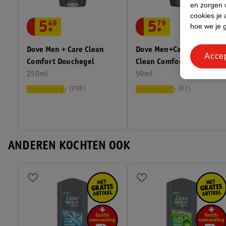
en zorgen w
cookies je 
5
.
49
5
.
79
hoe we je 
Dove Men + Care Clean
Dove Men+Care Advanced
Acce
Comfort Douchegel
Clean Comfort
250ml
Antitranspirant
50ml
Deodorant Roller
298
67
ANDEREN KOCHTEN OOK