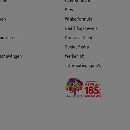
agen
Over Kruidvat
Pers
eren
Winkelformule
Bedrijfsgegevens
tourneren
Duurzaamheid
Social Media
rschuwingen
Werken bij
Informatiepagina's