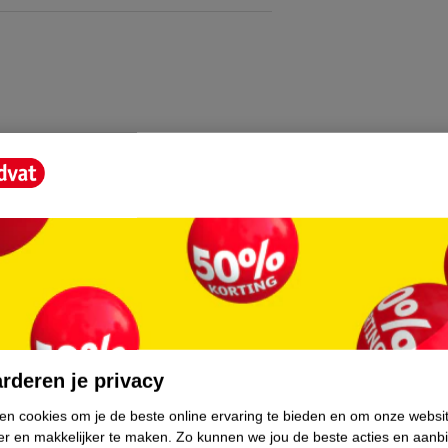
erming
i-Transpirant Deodorant Spray?
voor gebruik en houd deze vijftien
niet vervolgens van de bescherming en
erzorging centraal staat. Omdat Dove
lijkt uit de manier waarop je zorgt voor
 een deodorant die je de hele dag een fris en
Dove Men+Care huidverzorgingsproducten zijn
rderen je privacy
ken cookies om je de beste online ervaring te bieden en om onze websi
er en makkelijker te maken.
Zo kunnen we jou de beste acties en aanb