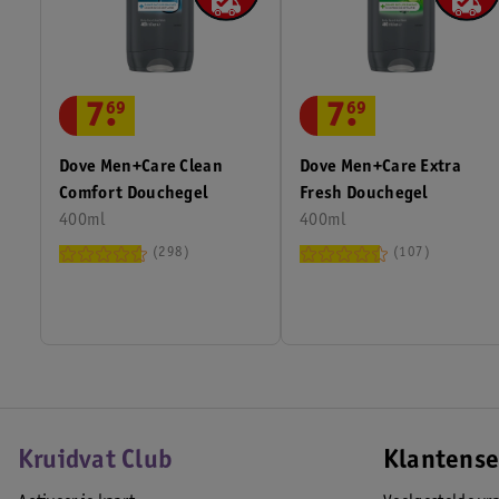
7
.
69
7
.
69
Dove Men+Care Clean
Dove Men+Care Extra
Comfort Douchegel
Fresh Douchegel
400ml
400ml
298
107
Kruidvat Club
Klantense