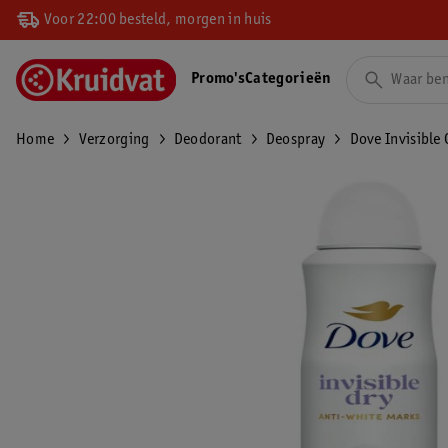
Voor 22:00 besteld, morgen in huis
Promo's
Categorieën
Home
Verzorging
Deodorant
Deospray
Dove Invisible