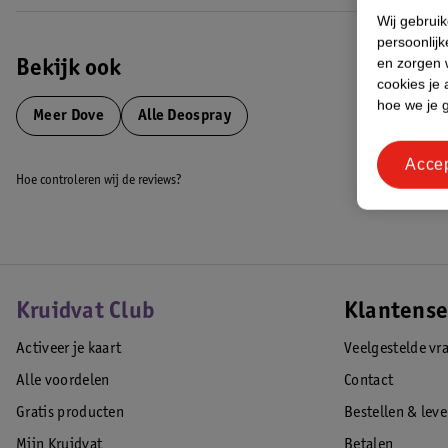
Wij gebrui
persoonlijk
en zorgen w
Bekijk ook
cookies je 
hoe we je 
Meer
Dove
Alle Deospray
Acce
Hoe controleren wij de reviews?
Kruidvat Club
Klantense
Activeer je kaart
Veelgestelde vr
Alle voordelen
Contact
Gratis producten
Bestellen & lev
Mijn Kruidvat
Betalen