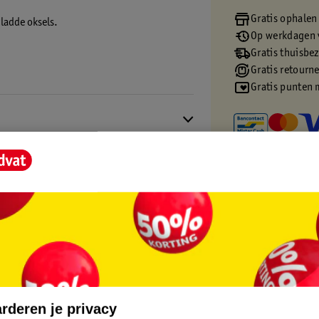
Gratis ophalen
ladde oksels.
Op werkdagen v
Gratis thuisbe
Gratis retourn
Gratis punten 
core.
rderen je privacy