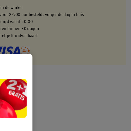
 in de winkel
oor 22:00 uur besteld, volgende dag in huis
zorgd vanaf 50.00
eren binnen 30 dagen
met je Kruidvat kaart