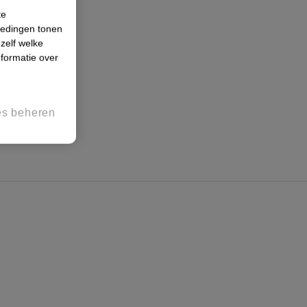
te
iedingen tonen
 zelf welke
formatie over
es beheren