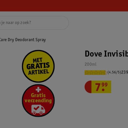
 Care Dry Deodorant Spray
Dove Invisi
200ml
239
(4.56/5)
7
.
99