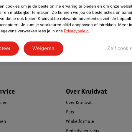
ken cookies om je de beste online ervaring te bieden en om onze websi
er en makkelijker te maken.
Zo kunnen we jou de beste acties en aanb
e dat je ook buiten Kruidvat.be relevante advertenties ziet.
Je bepaalt
accepteert.
Je kunt je voorkeuren altijd aanpassen of intrekken.
Meer in
gegevens verwerken lees je in ons
Privacybeleid
.
pteer
Weigeren
Zelf cooki
rvice
Over Kruidvat
agen
Over Kruidvat
Pers
eren
Winkelformule
Bedrijfsgegevens