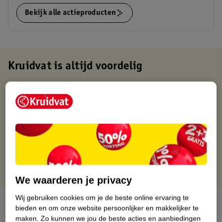
Bekijk alle actieproducten
Kruidvat is altijd voordelig
Gratis ophalen in de winkel
Op werkdagen voor 22:00 uur besteld, volgende dag in huis
Gratis thuisbezorgd vanaf 50.00
Gratis retourneren binnen 30 dagen
Gratis punten met je Kruidvat kaart
We waarderen je privacy
Wij gebruiken cookies om je de beste online ervaring te
Over dit product
bieden en om onze website persoonlijker en makkelijker te
maken.
Zo kunnen we jou de beste acties en aanbiedingen