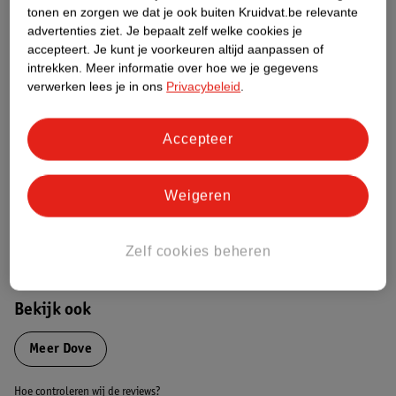
Productinformatie
tonen en zorgen we dat je ook buiten Kruidvat.be relevante
advertenties ziet.
Je bepaalt zelf welke cookies je
accepteert.
Je kunt je voorkeuren altijd aanpassen of
Etiketinformatie
intrekken.
Meer informatie over hoe we je gegevens
verwerken lees je in ons
Privacybeleid
.
Nature Impact Score
Dit product heeft (nog) geen Nature
Accepteer
Impact Score.
Meer informatie
Weigeren
Bestel & Bezorginformatie
Zelf cookies beheren
Bekijk ook
Meer
Dove
Hoe controleren wij de reviews?