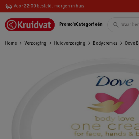
Voor 22:00 besteld, morgen in huis
Promo's
Categorieën
Home
Verzorging
Huidverzorging
Bodycremes
Dove B