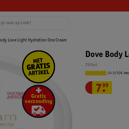
ody Love Light Hydration One Cream
Dove Body L
250ml
4 re
(4.5/5)
7
.
99