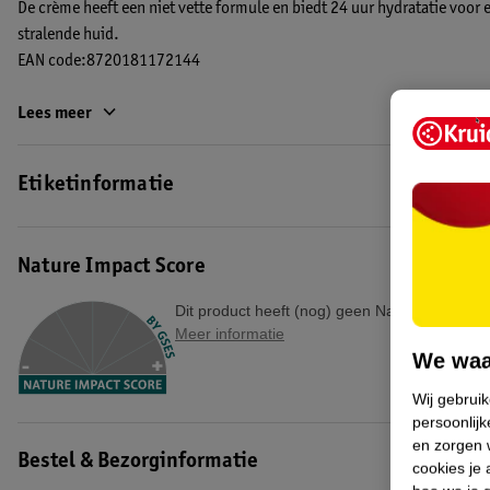
De crème heeft een niet vette formule en biedt 24 uur hydratatie voor
stralende huid.
EAN code:8720181172144
Lees meer
Etiketinformatie
Nature Impact Score
Dit product heeft (nog) geen Nature Impact S
Meer informatie
We waa
Wij gebrui
persoonlijk
en zorgen w
Bestel & Bezorginformatie
cookies je 