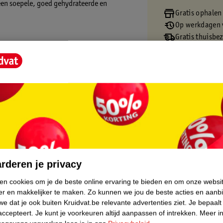
 een soepele, goed gehydrateerde en
Gratis ophalen
Op werkdagen v
Gratis thuisbe
Gratis retourn
Gratis punten 
core.
rderen je privacy
ken cookies om je de beste online ervaring te bieden en om onze websi
er en makkelijker te maken.
Zo kunnen we jou de beste acties en aanb
e dat je ook buiten Kruidvat.be relevante advertenties ziet.
Je bepaalt
accepteert.
Je kunt je voorkeuren altijd aanpassen of intrekken.
Meer in