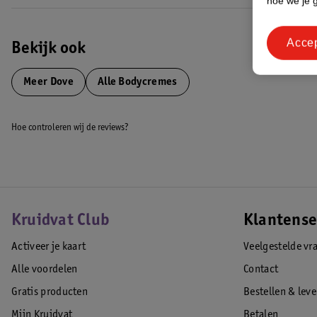
hoe we je 
Acce
Bekijk ook
Meer
Dove
Alle Bodycremes
Hoe controleren wij de reviews?
Kruidvat Club
Klantense
Activeer je kaart
Veelgestelde vr
Alle voordelen
Contact
Gratis producten
Bestellen & lev
Mijn Kruidvat
Betalen