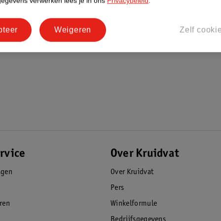
gegevens verwerken lees je in ons
Privacybeleid
.
pteer
Weigeren
Zelf cooki
rvice
Over Kruidvat
agen
Over Kruidvat
Pers
eren
Winkelformule
Bedrijfsgegevens