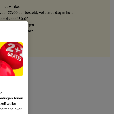
 in de winkel
oor 22:00 uur besteld, volgende dag in huis
zorgd vanaf 50.00
eren binnen 30 dagen
met je Kruidvat kaart
te
iedingen tonen
 zelf welke
formatie over