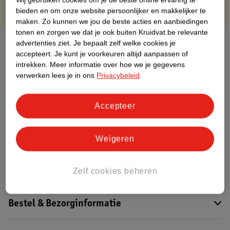
bieden en om onze website persoonlijker en makkelijker te
maken.
Zo kunnen we jou de beste acties en aanbiedingen
tonen en zorgen we dat je ook buiten Kruidvat.be relevante
Over dit product
advertenties ziet.
Je bepaalt zelf welke cookies je
accepteert.
Je kunt je voorkeuren altijd aanpassen of
Productinformatie
intrekken.
Meer informatie over hoe we je gegevens
verwerken lees je in ons
Privacybeleid
.
Etiketinformatie
Accepteer
Nature Impact Score
Weigeren
Dit product heeft (nog) geen Nature
Impact Score.
Meer informatie
Zelf cookies beheren
Bestel & Bezorginformatie