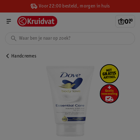
Voor 22:00 besteld, morgen in huis
0
.
00
Handcremes