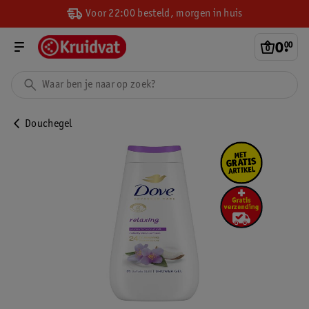
Voor 22:00 besteld, morgen in huis
0
.
00
Douchegel