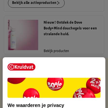
Bekijk alle actieproducten
Nieuw! Ontdek de Dove
Body+Mind douchegels voor een
stralende huid.
Bekijk producten
Kruidvat is altijd voordelig
Gratis ophalen in de winkel
Op werkdagen voor 22:00 uur besteld, volgende dag in huis
Gratis thuisbezorgd vanaf 50.00
Gratis retourneren binnen 30 dagen
Gratis punten met je Kruidvat kaart
We waarderen je privacy