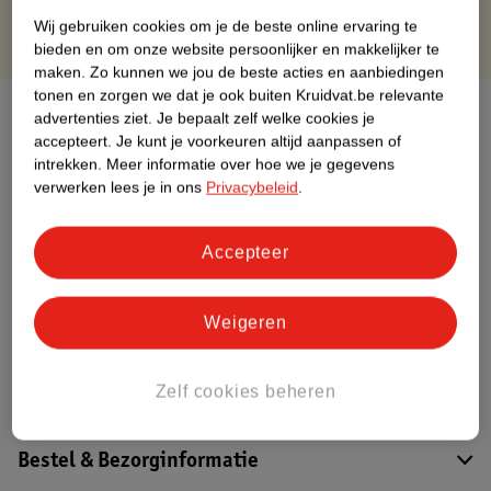
Wij gebruiken cookies om je de beste online ervaring te
bieden en om onze website persoonlijker en makkelijker te
maken.
Zo kunnen we jou de beste acties en aanbiedingen
tonen en zorgen we dat je ook buiten Kruidvat.be relevante
Over dit product
advertenties ziet.
Je bepaalt zelf welke cookies je
accepteert.
Je kunt je voorkeuren altijd aanpassen of
Productinformatie
intrekken.
Meer informatie over hoe we je gegevens
verwerken lees je in ons
Privacybeleid
.
Etiketinformatie
Accepteer
Nature Impact Score
Weigeren
Dit product heeft (nog) geen Nature
Impact Score.
Meer informatie
Zelf cookies beheren
Bestel & Bezorginformatie