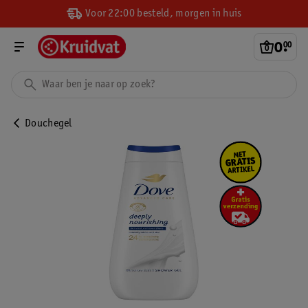
Voor 22:00 besteld, morgen in huis
0
.
00
Douchegel