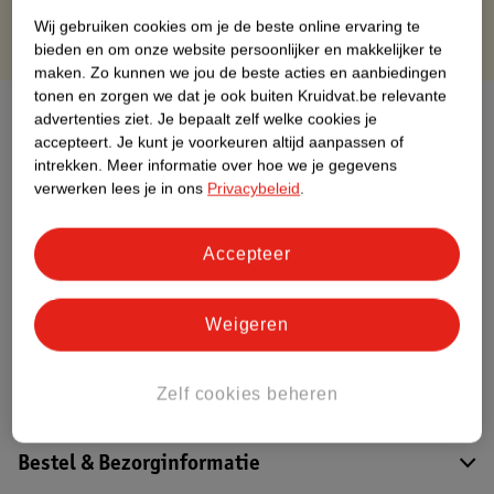
Wij gebruiken cookies om je de beste online ervaring te
bieden en om onze website persoonlijker en makkelijker te
maken.
Zo kunnen we jou de beste acties en aanbiedingen
tonen en zorgen we dat je ook buiten Kruidvat.be relevante
Over dit product
advertenties ziet.
Je bepaalt zelf welke cookies je
accepteert.
Je kunt je voorkeuren altijd aanpassen of
Productinformatie
intrekken.
Meer informatie over hoe we je gegevens
verwerken lees je in ons
Privacybeleid
.
Etiketinformatie
Accepteer
Nature Impact Score
Weigeren
Dit product heeft (nog) geen Nature
Impact Score.
Meer informatie
Zelf cookies beheren
Bestel & Bezorginformatie