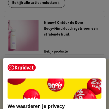
Bekijk alle actieproducten
Nieuw! Ontdek de Dove
Body+Mind douchegels voor een
stralende huid.
Bekijk producten
Kruidvat is altijd voordelig
Gratis ophalen in de winkel
Op werkdagen voor 22:00 uur besteld, volgende dag in huis
Gratis thuisbezorgd vanaf 50.00
Gratis retourneren binnen 30 dagen
Gratis punten met je Kruidvat kaart
We waarderen je privacy