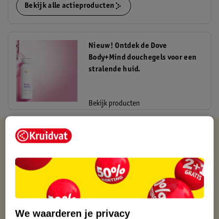
Bekijk alle actieproducten
Nieuw! Ontdek de Dove
Body+Mind douchegels voor een
stralende huid.
Bekijk producten
Kruidvat is altijd voordelig
Gratis ophalen in de winkel
Op werkdagen voor 22:00 uur besteld, volgende dag in huis
Gratis thuisbezorgd vanaf 50.00
Gratis retourneren binnen 30 dagen
Gratis punten met je Kruidvat kaart
We waarderen je privacy