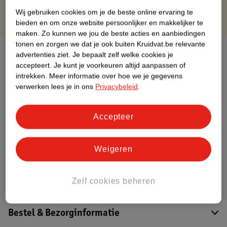
Wij gebruiken cookies om je de beste online ervaring te
bieden en om onze website persoonlijker en makkelijker te
maken.
Zo kunnen we jou de beste acties en aanbiedingen
tonen en zorgen we dat je ook buiten Kruidvat.be relevante
Over dit product
advertenties ziet.
Je bepaalt zelf welke cookies je
accepteert.
Je kunt je voorkeuren altijd aanpassen of
Productinformatie
intrekken.
Meer informatie over hoe we je gegevens
verwerken lees je in ons
Privacybeleid
.
Etiketinformatie
Accepteer
Nature Impact Score
Weigeren
Dit product heeft (nog) geen Nature
Impact Score.
Meer informatie
Zelf cookies beheren
Bestel & Bezorginformatie