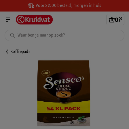
Voor 22:00 besteld, morgen in huis
0
.
00
Koffiepads