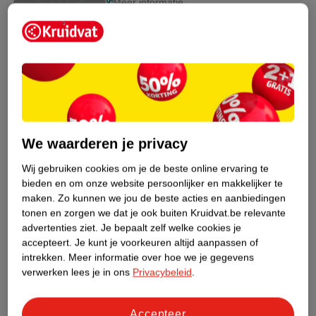
Meer informatie
Bestel & Bezorginformatie
Bekijk ook
We waarderen je privacy
Meer
Senseo
Alle Koffiepads
Wij gebruiken cookies om je de beste online ervaring te
Hoe controleren wij de reviews?
bieden en om onze website persoonlijker en makkelijker te
maken.
Zo kunnen we jou de beste acties en aanbiedingen
tonen en zorgen we dat je ook buiten Kruidvat.be relevante
ANDEREN KOCHTEN OOK
advertenties ziet.
Je bepaalt zelf welke cookies je
accepteert.
Je kunt je voorkeuren altijd aanpassen of
intrekken.
Meer informatie over hoe we je gegevens
verwerken lees je in ons
Privacybeleid
.
Accepteer