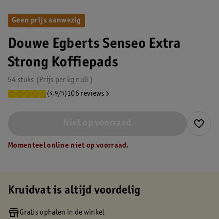
Geen prijs aanwezig
Douwe Egberts Senseo Extra
Strong Koffiepads
54 stuks
Prijs per
kg
null
106 reviews
(4.9/5)
Niet op voorraad
Momenteel online niet op voorraad.
Kruidvat is altijd voordelig
Gratis ophalen in de winkel