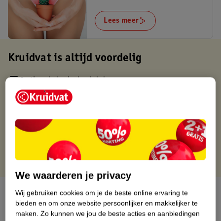
Lees meer
Kruidvat is altijd voordelig
Gratis ophalen in de winkel
Op werkdagen voor 22:00 uur besteld, volgende dag in huis
Gratis thuisbezorgd vanaf 50.00
Gratis retourneren binnen 30 dagen
Gratis punten met je Kruidvat kaart
We waarderen je privacy
Over dit product
Wij gebruiken cookies om je de beste online ervaring te
bieden en om onze website persoonlijker en makkelijker te
maken.
Zo kunnen we jou de beste acties en aanbiedingen
Productinformatie