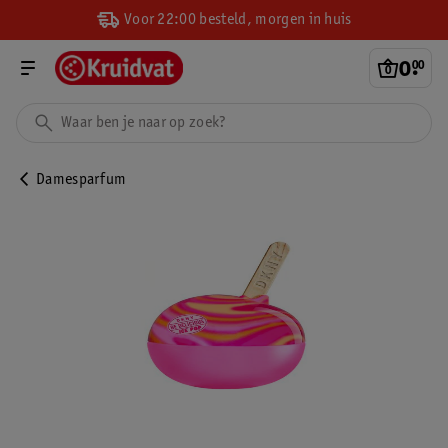
Voor 22:00 besteld, morgen in huis
0
.
00
Damesparfum