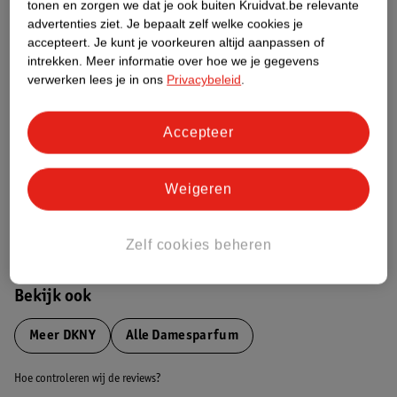
tonen en zorgen we dat je ook buiten Kruidvat.be relevante
advertenties ziet.
Je bepaalt zelf welke cookies je
Etiketinformatie
accepteert.
Je kunt je voorkeuren altijd aanpassen of
intrekken.
Meer informatie over hoe we je gegevens
verwerken lees je in ons
Privacybeleid
.
Nature Impact Score
Dit product heeft (nog) geen Nature
Accepteer
Impact Score.
Meer informatie
Weigeren
Bestel & Bezorginformatie
Zelf cookies beheren
Bekijk ook
Meer
DKNY
Alle Damesparfum
Hoe controleren wij de reviews?