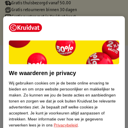
Gratis thuisbezorgd vanaf 50.00
Gratis retourneren binnen 30 dagen
Gratis punten met je Kruidvat kaart
Over dit product
Productinformatie
We waarderen je privacy
Wij gebruiken cookies om je de beste online ervaring te
Etiketinformatie
bieden en om onze website persoonlijker en makkelijker te
maken.
Zo kunnen we jou de beste acties en aanbiedingen
Nature Impact Score
tonen en zorgen we dat je ook buiten Kruidvat.be relevante
advertenties ziet.
Je bepaalt zelf welke cookies je
Dit product heeft (nog) geen Nature
accepteert.
Je kunt je voorkeuren altijd aanpassen of
Impact Score.
intrekken.
Meer informatie over hoe we je gegevens
Meer informatie
verwerken lees je in ons
Privacybeleid
.