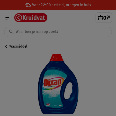
Voor 22:00 besteld, morgen in huis
0
.
00
Wasmiddel