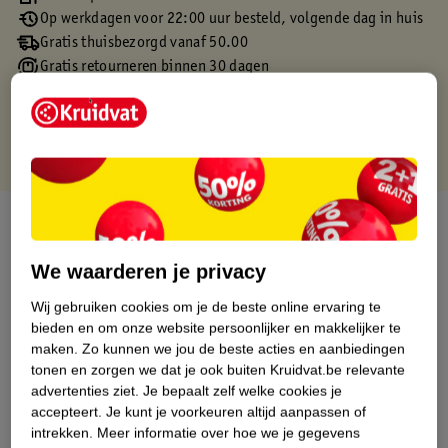
Op werkdagen voor 22:00 uur besteld, volgende dag in huis
Gratis thuisbezorgd vanaf 50.00
Gratis retourneren binnen 30 dagen
Gratis punten met je Kruidvat kaart
Over dit product
Productinformatie
We waarderen je privacy
Wij gebruiken cookies om je de beste online ervaring te
Etiketinformatie
bieden en om onze website persoonlijker en makkelijker te
maken.
Zo kunnen we jou de beste acties en aanbiedingen
tonen en zorgen we dat je ook buiten Kruidvat.be relevante
Nature Impact Score
advertenties ziet.
Je bepaalt zelf welke cookies je
accepteert.
Je kunt je voorkeuren altijd aanpassen of
Dit product heeft (nog) geen Nature
intrekken.
Meer informatie over hoe we je gegevens
Impact Score.