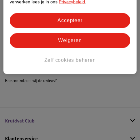
verwerken lees je in ons
Privacybeleid
.
Meer informatie
Accepteer
Bestel & Bezorginformatie
Weigeren
Bekijk ook
Zelf cookies beheren
Meer
Disney
Alle Douchegel
Hoe controleren wij de reviews?
Kruidvat Club
Klantenservice