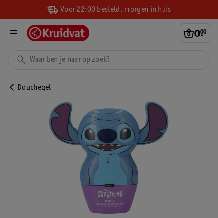
Voor 22:00 besteld, morgen in huis
0
.
00
Douchegel