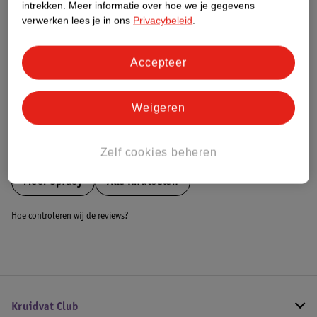
intrekken.
Meer informatie over hoe we je gegevens
Dit product heeft (nog) geen Nature
verwerken lees je in ons
Privacybeleid
.
Impact Score.
Meer informatie
Accepteer
Bestel & Bezorginformatie
Weigeren
Bekijk ook
Zelf cookies beheren
Meer
Spidey
Alle Knutselen
Hoe controleren wij de reviews?
Kruidvat Club