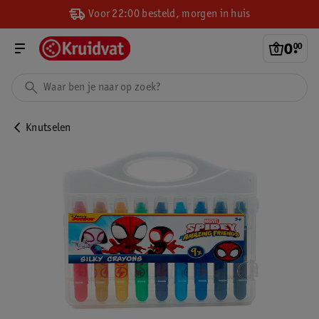
Voor 22:00 besteld, morgen in huis
0
.
00
Knutselen