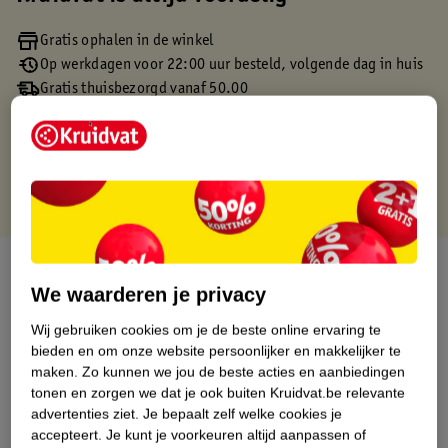
Gratis ophalen in de winkel
Op werkdagen voor 22:00 uur besteld, volgende dag in huis
Gratis thuisbezorgd vanaf 50.00
Gratis retourneren binnen 30 dagen
Gratis punten met je Kruidvat kaart
Over dit product
We waarderen je privacy
Productinformatie
Wij gebruiken cookies om je de beste online ervaring te
bieden en om onze website persoonlijker en makkelijker te
Etiketinformatie
maken.
Zo kunnen we jou de beste acties en aanbiedingen
tonen en zorgen we dat je ook buiten Kruidvat.be relevante
advertenties ziet.
Je bepaalt zelf welke cookies je
Nature Impact Score
accepteert.
Je kunt je voorkeuren altijd aanpassen of