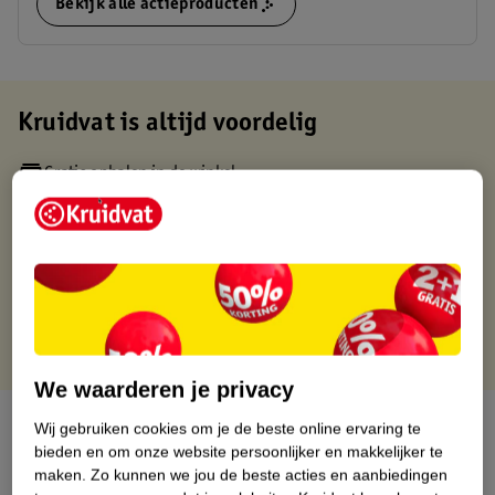
Bekijk alle actieproducten
Kruidvat is altijd voordelig
Gratis ophalen in de winkel
Op werkdagen voor 22:00 uur besteld, volgende dag in huis
Gratis thuisbezorgd vanaf 50.00
Gratis retourneren binnen 30 dagen
Gratis punten met je Kruidvat kaart
We waarderen je privacy
Over dit product
Wij gebruiken cookies om je de beste online ervaring te
bieden en om onze website persoonlijker en makkelijker te
Productinformatie
maken.
Zo kunnen we jou de beste acties en aanbiedingen