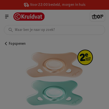
Voor 22:00 besteld, morgen in huis
0
.
00
Fopspenen