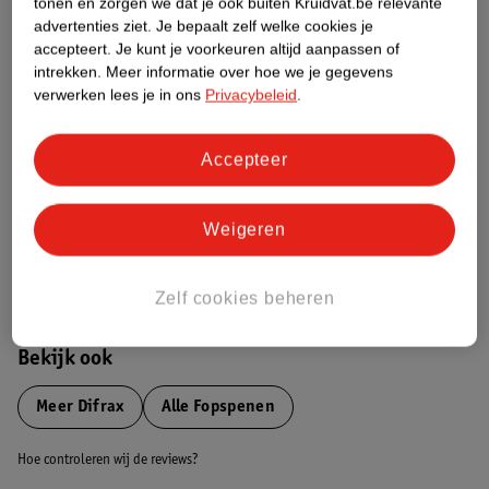
tonen en zorgen we dat je ook buiten Kruidvat.be relevante
advertenties ziet.
Je bepaalt zelf welke cookies je
Etiketinformatie
accepteert.
Je kunt je voorkeuren altijd aanpassen of
intrekken.
Meer informatie over hoe we je gegevens
verwerken lees je in ons
Privacybeleid
.
Nature Impact Score
Dit product heeft (nog) geen Nature
Accepteer
Impact Score.
Meer informatie
Weigeren
Bestel & Bezorginformatie
Zelf cookies beheren
Bekijk ook
Meer
Difrax
Alle Fopspenen
Hoe controleren wij de reviews?