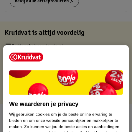
Bekijk alle actieproducten
Kruidvat is altijd voordelig
Gratis ophalen in de winkel
Op werkdagen voor 22:00 uur besteld, volgende dag in huis
Gratis thuisbezorgd vanaf 50.00
Gratis retourneren binnen 30 dagen
Gratis punten met je Kruidvat kaart
We waarderen je privacy
Over dit product
Wij gebruiken cookies om je de beste online ervaring te
bieden en om onze website persoonlijker en makkelijker te
Productinformatie
maken.
Zo kunnen we jou de beste acties en aanbiedingen