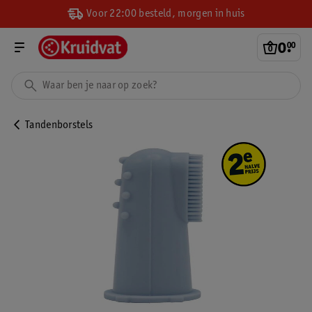
Voor 22:00 besteld, morgen in huis
0
.
00
Tandenborstels