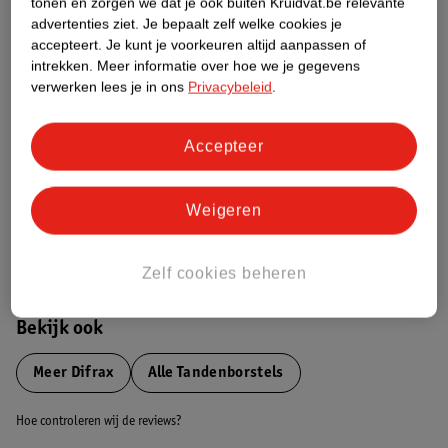
tonen en zorgen we dat je ook buiten Kruidvat.be relevante
advertenties ziet.
Je bepaalt zelf welke cookies je
Etiketinformatie
accepteert.
Je kunt je voorkeuren altijd aanpassen of
intrekken.
Meer informatie over hoe we je gegevens
verwerken lees je in ons
Privacybeleid
.
Nature Impact Score
Dit product heeft (nog) geen Nature
Accepteer
Impact Score.
Meer informatie
Weigeren
Bestel & Bezorginformatie
Zelf cookies beheren
Bekijk ook
Meer
Difrax
Alle Tandenborstels
Hoe controleren wij de reviews?