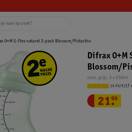
ax 0+M S-Fles naturel 2-pack Blossom/Pistachio
Difrax 0+M 
Blossom/Pi
roze, grijs, 2 x 250ml
17 
(4.53/5)
21
.
99