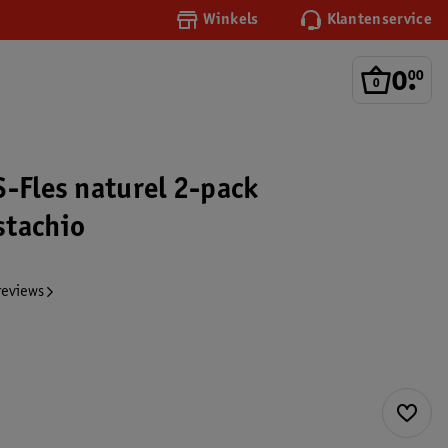
Winkels
Klantenservice
0
.
00
S-Fles naturel 2-pack
stachio
reviews