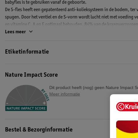
babyfles is te gebruiken vanaf de geboorte.
De S-fles heeft een gepatenteerd anti-kolieksysteem in de bodem, te
spugen. Door het ventiel en de S-vorm wordt lucht niet met voeding 
en vitamine C, A en E optimaal behouden. 84% van de kraamverzorgend
koliek.
Lees meer
De constante luchttoevoer vanuit de bodem van de S-fles voorkomt va
Etiketinformatie
kan drinken. Tijdens flesvoeding zit je automatisch in de juiste houding.
De S-fles is een smalle zuigfles en ligt door zijn smalle grip prettig in 
Nature Impact Score
meest gekozen babyfles en wordt snel door je baby geaccepteerd.
EAN code:8711736946730,8711736997466
Dit product heeft (nog) geen Nature Impact S
Meer informatie
Bestel & Bezorginformatie