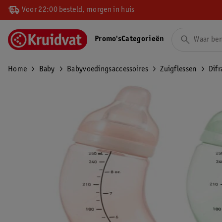
Voor 22:00 besteld, morgen in huis
Promo's
Categorieën
Home
Baby
Babyvoedingsaccessoires
Zuigflessen
Difr