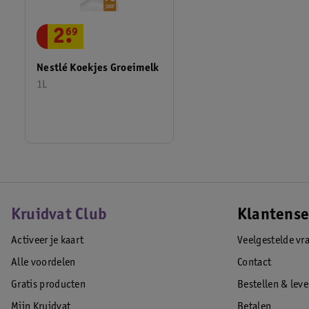
2
.
69
Nestlé Koekjes Groeimelk
1L
Kruidvat Club
Klantense
Activeer je kaart
Veelgestelde vr
Alle voordelen
Contact
Gratis producten
Bestellen & lev
Mijn Kruidvat
Betalen