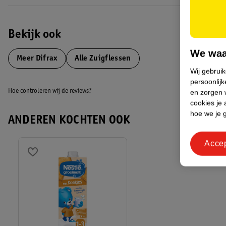
Bekijk ook
We waa
Meer
Difrax
Alle Zuigflessen
Wij gebrui
persoonlijk
Hoe controleren wij de reviews?
en zorgen w
cookies je 
hoe we je 
ANDEREN KOCHTEN OOK
Acce