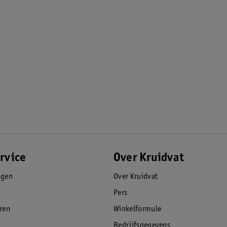
rvice
Over Kruidvat
agen
Over Kruidvat
Pers
eren
Winkelformule
Bedrijfsgegevens