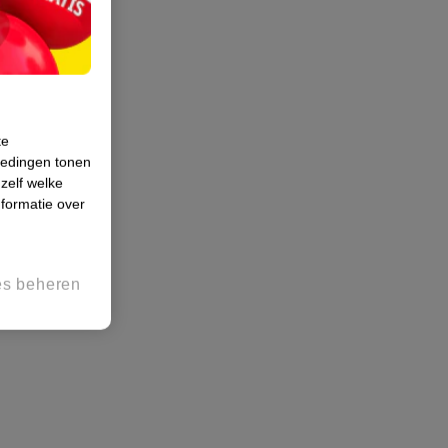
te
iedingen tonen
 zelf welke
formatie over
es beheren