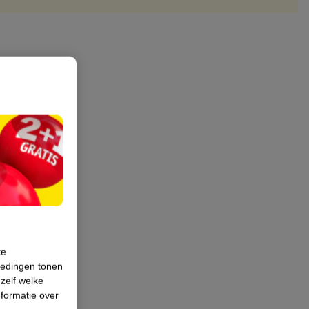
te
iedingen tonen
 zelf welke
formatie over