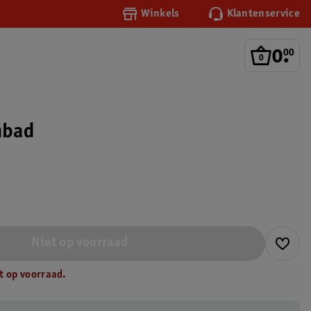
Winkels
Klantenservice
0
.
00
mbad
Niet op voorraad
t op voorraad.