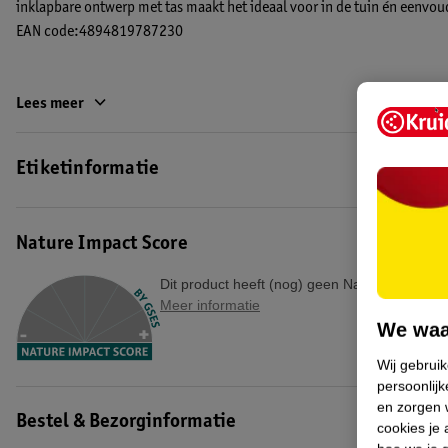
inklapbare ontwerp met tas maakt het ideaal voor in de tuin én eenvou
EAN code:4894819787230
Lees meer
Etiketinformatie
Nature Impact Score
Dit product heeft (nog) geen Nature Impact S
Meer informatie
We waa
Wij gebrui
persoonlijk
en zorgen w
Bestel & Bezorginformatie
cookies je 