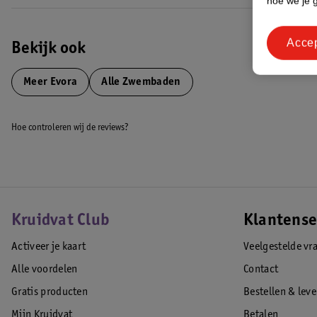
hoe we je 
Acce
Bekijk ook
Meer
Evora
Alle Zwembaden
Hoe controleren wij de reviews?
Kruidvat Club
Klantense
Activeer je kaart
Veelgestelde vr
Alle voordelen
Contact
Gratis producten
Bestellen & lev
Mijn Kruidvat
Betalen