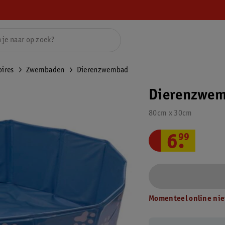
ires
Zwembaden
Dierenzwembad
Dierenzwe
80cm x 30cm
6
.
99
Momenteel online nie