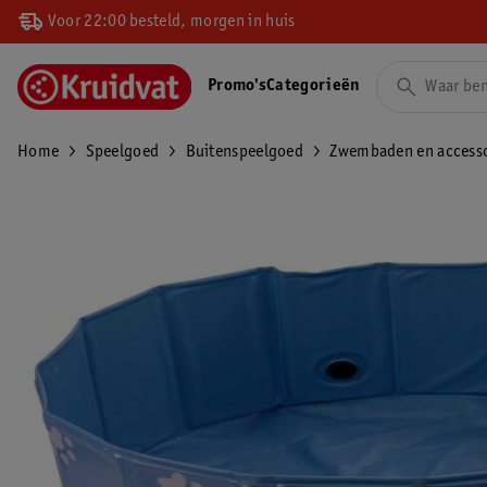
Voor 22:00 besteld, morgen in huis
Promo's
Categorieën
Home
Speelgoed
Buitenspeelgoed
Zwembaden en accesso