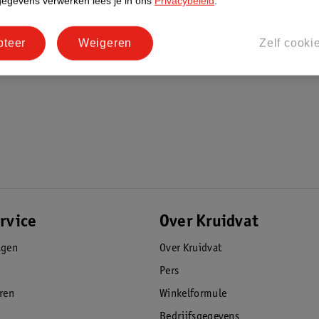
gegevens verwerken lees je in ons
Privacybeleid
.
pteer
Weigeren
Zelf cooki
rvice
Over Kruidvat
agen
Over Kruidvat
Pers
eren
Winkelformule
Bedrijfsgegevens